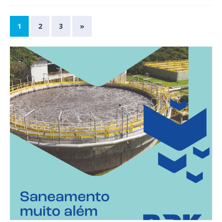
1
2
3
»