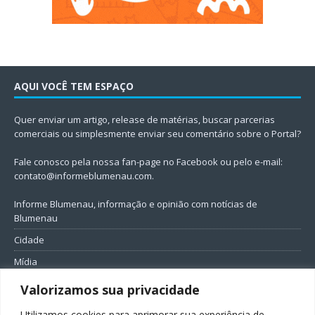
AQUI VOCÊ TEM ESPAÇO
Quer enviar um artigo, release de matérias, buscar parcerias
comerciais ou simplesmente enviar seu comentário sobre o Portal?
Fale conosco pela nossa fan-page no Facebook ou pelo e-mail:
contato@informeblumenau.com
.
Informe Blumenau, informação e opinião com notícias de
Blumenau
Cidade
Mídia
Entretenimento
Valorizamos sua privacidade
Geral
Utilizamos cookies para aprimorar sua experiência de