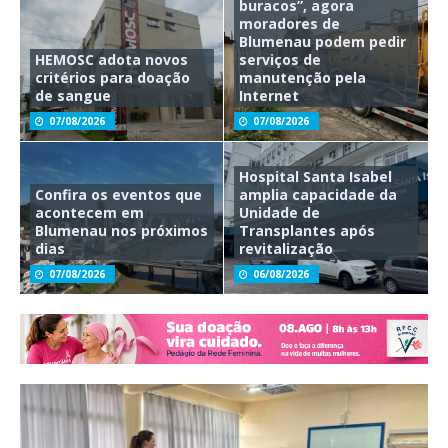
buracos”, agora
moradores de
Blumenau podem pedir
HEMOSC adota novos
serviços de
critérios para doação
manutenção pela
de sangue
Internet
07/08/2026
07/08/2026
Hospital Santa Isabel
Confira os eventos que
amplia capacidade da
acontecem em
Unidade de
Blumenau nos próximos
Transplantes após
dias
revitalização
07/08/2026
06/08/2026