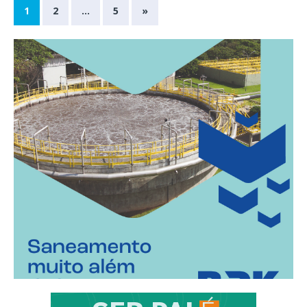
1
2
…
5
»