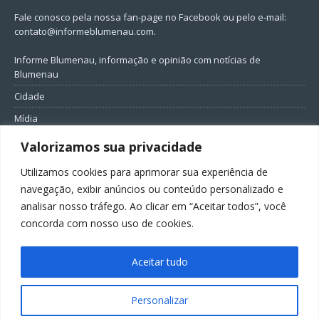
Fale conosco pela nossa fan-page no Facebook ou pelo e-mail:
contato@informeblumenau.com
.
Informe Blumenau, informação e opinião com notícias de
Blumenau
Cidade
Mídia
Entretenimento
Valorizamos sua privacidade
Geral
Utilizamos cookies para aprimorar sua experiência de
Política
navegação, exibir anúncios ou conteúdo personalizado e
analisar nosso tráfego. Ao clicar em “Aceitar todos”, você
FIQUE CONECTADO
concorda com nosso uso de cookies.
Aceitar tudo
Personalizar