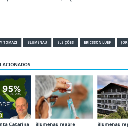
Y TOMAZI
BLUMENAU
ELEIÇÕES
ERICSSON LUEF
JOR
ELACIONADOS
anta Catarina
Blumenau reabre
Blumenau re