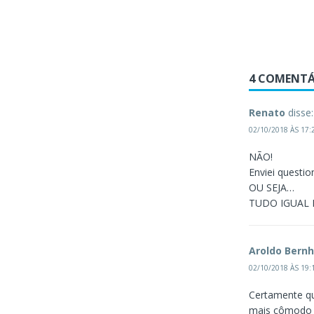
4 COMENTÁ
Renato
disse:
02/10/2018 ÀS 17:
NÃO!
Enviei questi
OU SEJA…
TUDO IGUAL
Aroldo Bernh
02/10/2018 ÀS 19:
Certamente qu
mais cômodo o