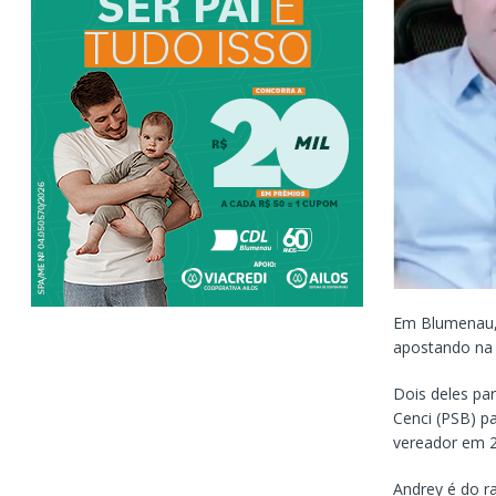
Em Blumenau, 
apostando na 
Dois deles pa
Cenci (PSB) pa
vereador em 
Andrey é do r