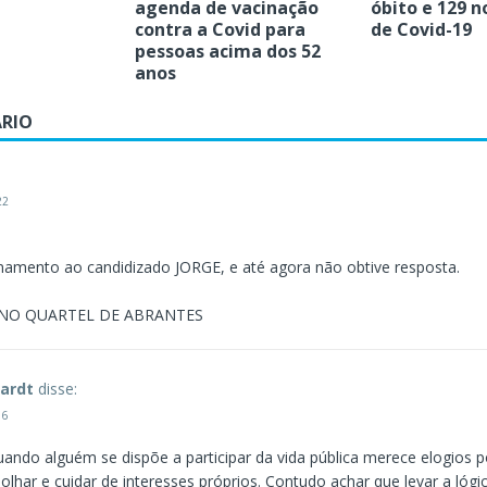
agenda de vacinação
óbito e 129 n
contra a Covid para
de Covid-19
pessoas acima dos 52
anos
RIO
22
onamento ao candidizado JORGE, e até agora não obtive resposta.
 NO QUARTEL DE ABRANTES
ardt
disse:
16
ando alguém se dispõe a participar da vida pública merece elogios 
lhar e cuidar de interesses próprios. Contudo achar que levar a lóg