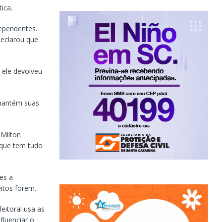
ica.
dependentes.
declarou que
 ele devolveu
 mantém suas
 Milton
 que tem tudo
es a
eitos forem.
eitoral usa as
fluenciar o