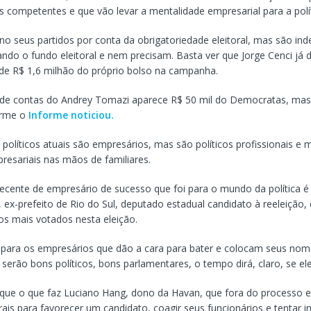
 competentes e que vão levar a mentalidade empresarial para a polít
no seus partidos por conta da obrigatoriedade eleitoral, mas são in
ndo o fundo eleitoral e nem precisam. Basta ver que Jorge Cenci já 
de R$ 1,6 milhão do próprio bolso na campanha.
de contas do Andrey Tomazi aparece R$ 50 mil do Democratas, mas
orme o
Informe noticiou.
 políticos atuais são empresários, mas são políticos profissionais e
resariais nas mãos de familiares.
cente de empresário de sucesso que foi para o mundo da política é
 ex-prefeito de Rio do Sul, deputado estadual candidato à reeleição,
os mais votados nesta eleição.
 para os empresários que dão a cara para bater e colocam seus nom
 serão bons políticos, bons parlamentares, o tempo dirá, claro, se el
 que o que faz Luciano Hang, dono da Havan, que fora do processo el
rais para favorecer um candidato, coagir seus funcionários e tentar in