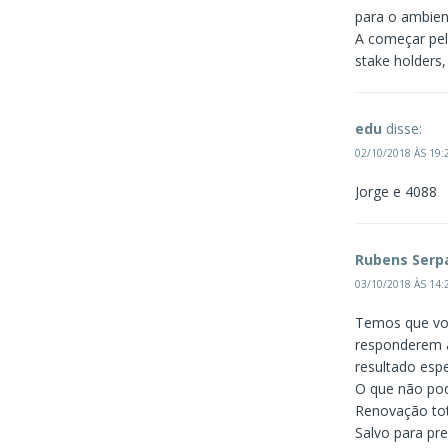
para o ambien
A começar pel
stake holders,
edu
disse:
02/10/2018 ÀS 19:
Jorge e 4088
Rubens Serp
03/10/2018 ÀS 14:
Temos que vota
responderem a
resultado espe
O que não pod
Renovação tot
Salvo para pre