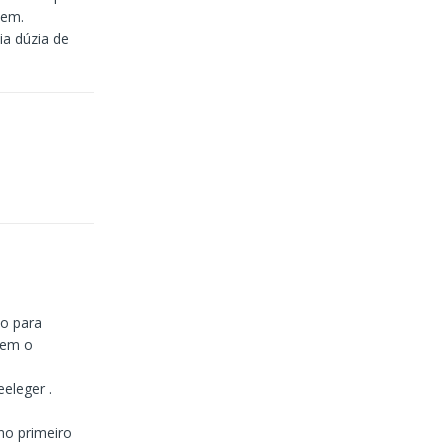
vem.
ia dúzia de
do para
rem o
eleger .
 no primeiro