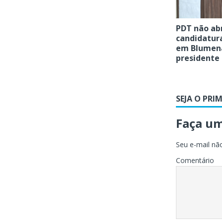
PDT não ab
candidatura
em Blumena
presidente 
SEJA O PRI
Faça u
Seu e-mail não
Comentário