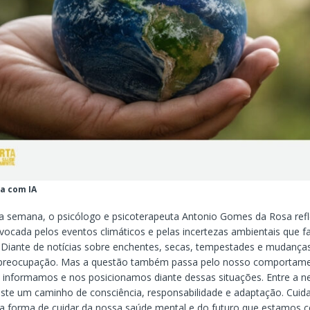
a com IA
a semana, o psicólogo e psicoterapeuta Antonio Gomes da Rosa refl
vocada pelos eventos climáticos e pelas incertezas ambientais que 
Diante de notícias sobre enchentes, secas, tempestades e mudanças
ir preocupação. Mas a questão também passa pelo nosso comportam
 informamos e nos posicionamos diante dessas situações. Entre a n
iste um caminho de consciência, responsabilidade e adaptação. Cuida
forma de cuidar da nossa saúde mental e do futuro que estamos c