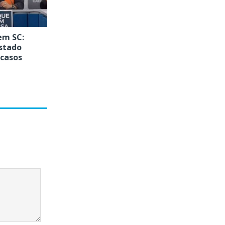
em SC:
stado
 casos