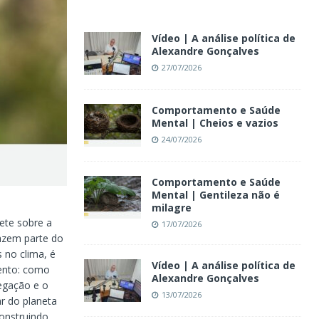
Vídeo | A análise política de
Alexandre Gonçalves
27/07/2026
Comportamento e Saúde
Mental | Cheios e vazios
24/07/2026
Comportamento e Saúde
Mental | Gentileza não é
milagre
ete sobre a
17/07/2026
fazem parte do
 no clima, é
Vídeo | A análise política de
ento: como
Alexandre Gonçalves
egação e o
13/07/2026
r do planeta
onstruindo