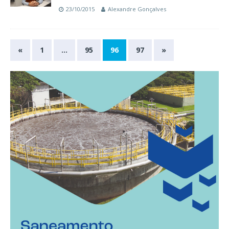
23/10/2015
Alexandre Gonçalves
«
1
…
95
96
97
»