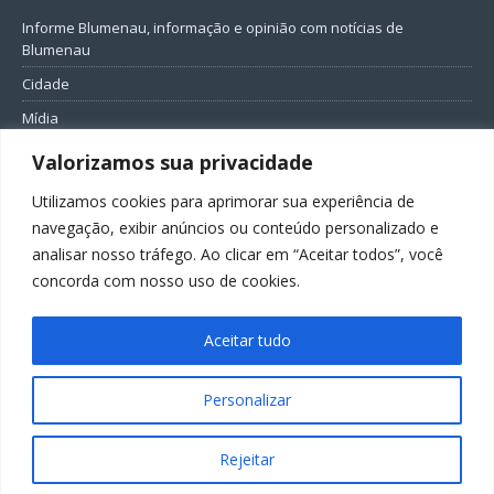
Informe Blumenau, informação e opinião com notícias de
Blumenau
Cidade
Mídia
Entretenimento
Valorizamos sua privacidade
Geral
Utilizamos cookies para aprimorar sua experiência de
Política
navegação, exibir anúncios ou conteúdo personalizado e
analisar nosso tráfego. Ao clicar em “Aceitar todos”, você
FIQUE CONECTADO
concorda com nosso uso de cookies.
Aceitar tudo
Personalizar
Todos os direitos reservados ao Informe Blumenau
Rejeitar
GovernarTI