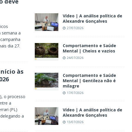
o deve
Vídeo | A análise política de
Alexandre Gonçalves
icos
27/07/2026
a semana a
m campanha
Comportamento e Saúde
mais dia 27.
Mental | Cheios e vazios
24/07/2026
nício às
Comportamento e Saúde
026
Mental | Gentileza não é
milagre
17/07/2026
9), o processo
ntre a
rrari (PL)
Vídeo | A análise política de
Alexandre Gonçalves
, delegando a
13/07/2026