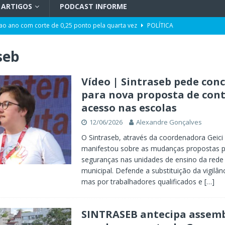
ARTIGOS
PODCAST INFORME
 ao ano com corte de 0,25 ponto pela quarta vez
POLÍTICA
ência artificial, expansão de negócios e liderança em Blumenau
GERAL
seb
maior programa de capacitação do mercado imobiliário realiza palestras
AL
Vídeo | Sintraseb pede con
para nova proposta de cont
t de Blumenau para celebrar o ritual da cerveja e dos encontros
acesso nas escolas
12/06/2026
Alexandre Gonçalves
opulação construir o Plano Municipal dos Direitos da Pessoa com
O Sintraseb, através da coordenadora Geici 
manifestou sobre as mudanças propostas p
seguranças nas unidades de ensino da rede 
 ter tempos similares na propaganda eleitoral no Rádio e na TV
municipal. Defende a substituição da vigilâ
mas por trabalhadores qualificados e
[…]
SINTRASEB antecipa assemb