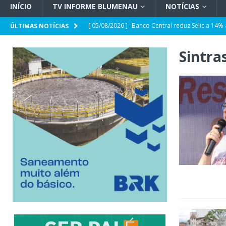
INÍCIO
TV INFORME BLUMENAU
NOTÍCIAS
[ 05/08/2026 ]
Banco Central reduz Selic a 14%
ÚLTIMAS NOTÍCIAS
[ 05/08/2026 ]
CDL Conecta 2026 debate intelig
Sintra
[ 05/08/2026 ]
Parceria CRECI-SC e Sebrae/SC: 
sobre Reforma Tributária em Blumenau
GER
[ 05/08/2026 ]
Spaten Tisch chega à Oktoberfes
GERAL
[ 05/08/2026 ]
Prefeitura abre espaço para a p
Deficiência
GERAL
[ 05/08/2026 ]
Jorginho e João Rodrigues devem
POLÍTICA