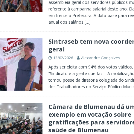
assembleia geral dos servidores públicos mu
referente à campanha salarial deste ano. El
em frente à Prefeitura. A data-base para rev
anual dos salários
[…]
Sintraseb tem nova coord
geral
13/02/2026
Alexandre Gonçalves
Após ser eleita com 94% dos votos válidos,
“Sindicato é a gente que faz – A mobilização
tomou posse da diretoria colegiada do Sind
dos Trabalhadores no Serviço Público Muni
Câmara de Blumenau dá u
exemplo em votação sobre
gratificações para servidor
saúde de Blumenau