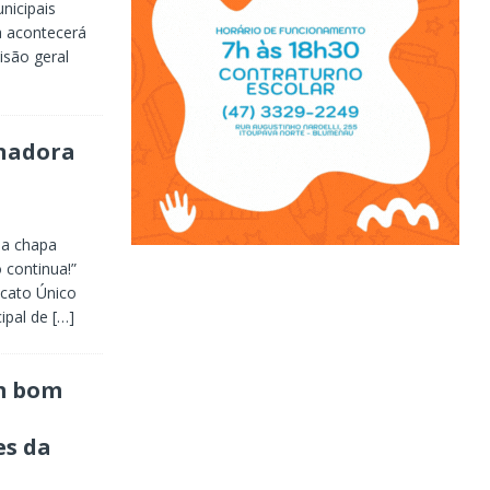
nicipais
a acontecerá
isão geral
enadora
 a chapa
 continua!”
icato Único
cipal de
[…]
m bom
es da