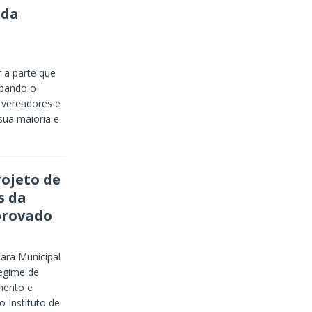
 da
 a parte que
upando o
 vereadores e
sua maioria e
ojeto de
s da
aprovado
ara Municipal
regime de
mento e
 Instituto de