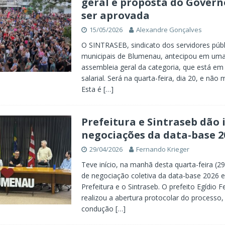
geral e proposta do Govern
ser aprovada
15/05/2026
Alexandre Gonçalves
O SINTRASEB, sindicato dos servidores públ
municipais de Blumenau, antecipou em um
assembleia geral da categoria, que está e
salarial. Será na quarta-feira, dia 20, e não 
Esta é
[…]
Prefeitura e Sintraseb dão i
negociações da data-base 2
29/04/2026
Fernando Krieger
Teve início, na manhã desta quarta-feira (2
de negociação coletiva da data-base 2026 e
Prefeitura e o Sintraseb. O prefeito Egídio Fe
realizou a abertura protocolar do processo
condução
[…]