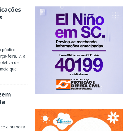
icações
s
 público
ça-feira, 7, a
oletiva de
uncia que
azem
da
ece a primeira