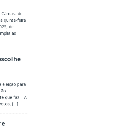
A Câmara de
 quinta-feira
025, de
amplia as
escolhe
a eleição para
stão
te que faz – A
 votos,
[…]
re