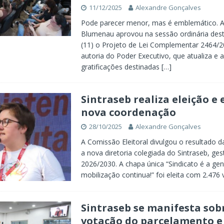
11/12/2025
Alexandre Gonçalves
Pode parecer menor, mas é emblemático. 
Blumenau aprovou na sessão ordinária desta
(11) o Projeto de Lei Complementar 2464/2
autoria do Poder Executivo, que atualiza e 
gratificações destinadas
[…]
Sintraseb realiza eleição e 
nova coordenação
28/10/2025
Alexandre Gonçalves
A Comissão Eleitoral divulgou o resultado d
a nova diretoria colegiada do Sintraseb, ge
2026/2030. A chapa única “Sindicato é a gen
mobilização continua!” foi eleita com 2.476
Sintraseb se manifesta sob
votação do parcelamento e