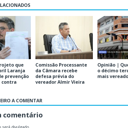
ELACIONADOS
rojeto que
Comissão Processante
Opinião | Que
bril Laranja
da Câmara recebe
o décimo terc
e prevenção
defesa prévia do
mais vereado
 contra
vereador Almir Vieira
MEIRO A COMENTAR
m comentário
 será divulgado.