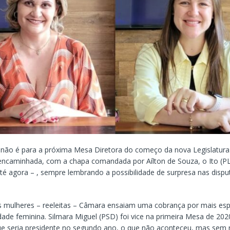
, não é para a próxima Mesa Diretora do começo da nova Legislatura
encaminhada, com a chapa comandada por Aílton de Souza, o Ito (PL
té agora – , sempre lembrando a possibilidade de surpresa nas disp
s mulheres – reeleitas – Câmara ensaiam uma cobrança por mais es
dade feminina. Silmara Miguel (PSD) foi vice na primeira Mesa de 20
ue seria presidente no segundo ano, o que não aconteceu, mas sem 