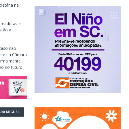
retária na
ereadoras e
stão a
 caso não
ente da Câmara
formalmente.
o no futuro.
ARA MIGUEL