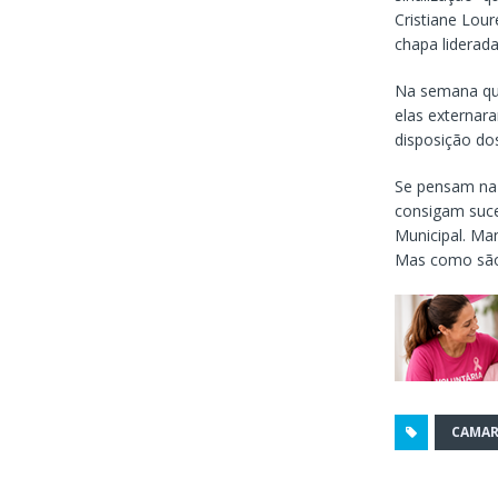
Cristiane Lour
chapa liderada
Na semana que
elas externar
disposição do
Se pensam na 
consigam suce
Municipal. Ma
Mas como são 
CAMAR