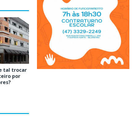
 tal trocar
eiro por
res?