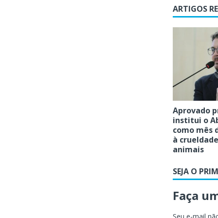
ARTIGOS R
Aprovado p
institui o A
como mês d
à crueldade
animais
SEJA O PRI
Faça u
Seu e-mail não