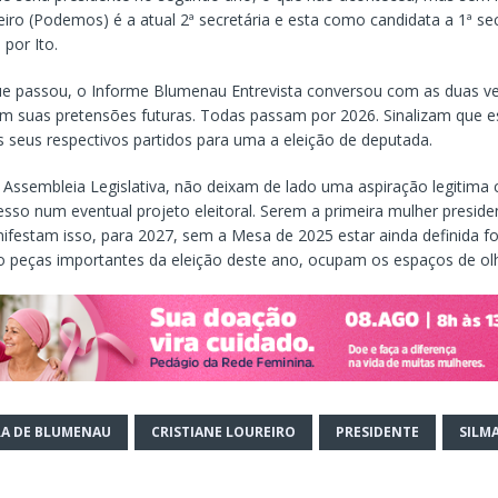
eiro (Podemos) é a atual 2ª secretária e esta como candidata a 1ª sec
 por Ito.
 passou, o Informe Blumenau Entrevista conversou com as duas v
am suas pretensões futuras. Todas passam por 2026. Sinalizam que e
s seus respectivos partidos para uma a eleição de deputada.
Assembleia Legislativa, não deixam de lado uma aspiração legitima
sso num eventual projeto eleitoral. Serem a primeira mulher presid
nifestam isso, para 2027, sem a Mesa de 2025 estar ainda definida 
peças importantes da eleição deste ano, ocupam os espaços de olh
A DE BLUMENAU
CRISTIANE LOUREIRO
PRESIDENTE
SILM