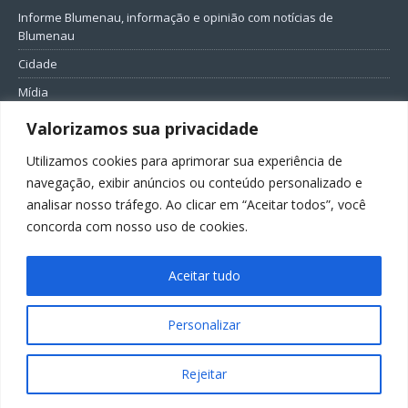
Informe Blumenau, informação e opinião com notícias de
Blumenau
Cidade
Mídia
Entretenimento
Valorizamos sua privacidade
Geral
Utilizamos cookies para aprimorar sua experiência de
Política
navegação, exibir anúncios ou conteúdo personalizado e
analisar nosso tráfego. Ao clicar em “Aceitar todos”, você
FIQUE CONECTADO
concorda com nosso uso de cookies.
Aceitar tudo
Personalizar
Todos os direitos reservados ao Informe Blumenau
Rejeitar
GovernarTI