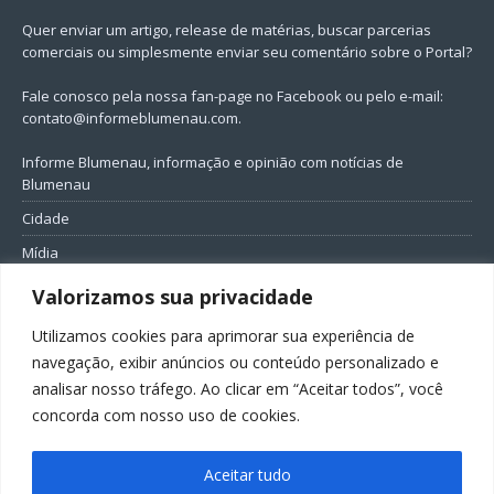
Quer enviar um artigo, release de matérias, buscar parcerias
comerciais ou simplesmente enviar seu comentário sobre o Portal?
Fale conosco pela nossa fan-page no Facebook ou pelo e-mail:
contato@informeblumenau.com
.
Informe Blumenau, informação e opinião com notícias de
Blumenau
Cidade
Mídia
Entretenimento
Valorizamos sua privacidade
Geral
Utilizamos cookies para aprimorar sua experiência de
Política
navegação, exibir anúncios ou conteúdo personalizado e
analisar nosso tráfego. Ao clicar em “Aceitar todos”, você
FIQUE CONECTADO
concorda com nosso uso de cookies.
Aceitar tudo