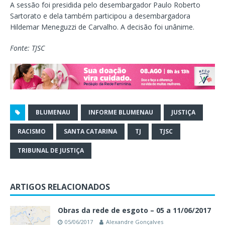
A sessão foi presidida pelo desembargador Paulo Roberto
Sartorato e dela também participou a desembargadora
Hildemar Meneguzzi de Carvalho. A decisão foi unânime.
Fonte: TJSC
BLUMENAU
INFORME BLUMENAU
JUSTIÇA
RACISMO
SANTA CATARINA
TJ
TJSC
TRIBUNAL DE JUSTIÇA
ARTIGOS RELACIONADOS
Obras da rede de esgoto – 05 a 11/06/2017
05/06/2017
Alexandre Gonçalves