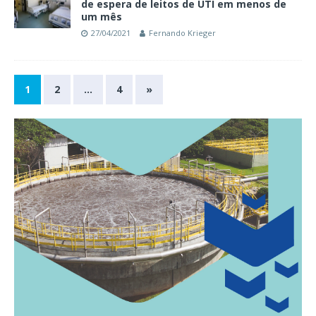
de espera de leitos de UTI em menos de
um mês
27/04/2021
Fernando Krieger
1
2
…
4
»