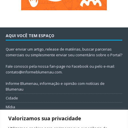
AQUI VOCÊ TEM ESPAÇO
Quer enviar um artigo, release de matérias, buscar parcerias
comerciais ou simplesmente enviar seu comentário sobre o Portal?
Fale conosco pela nossa fan-page no Facebook ou pelo e-mail:
contato@informeblumenau.com
.
Informe Blumenau, informação e opinião com notícias de
Blumenau
Cidade
Mídia
Entretenimento
Valorizamos sua privacidade
Geral