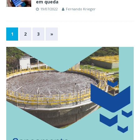
em queda
19/07/2022
Fernando Krieger
1
2
3
»