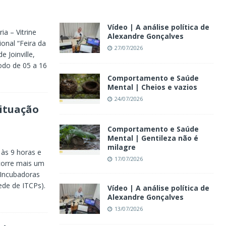
Vídeo | A análise política de
ia – Vitrine
Alexandre Gonçalves
ional “Feira da
27/07/2026
e Joinville,
odo de 05 a 16
Comportamento e Saúde
Mental | Cheios e vazios
24/07/2026
ituação
Comportamento e Saúde
Mental | Gentileza não é
milagre
 às 9 horas e
17/07/2026
ocorre mais um
 Incubadoras
ede de ITCPs).
Vídeo | A análise política de
Alexandre Gonçalves
13/07/2026