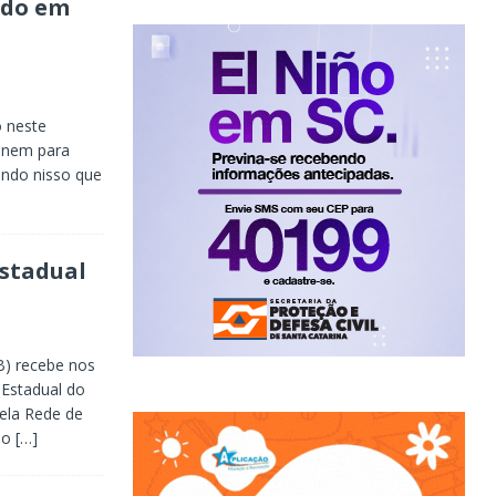
ado em
u
 neste
 nem para
ndo nisso que
Estadual
B) recebe nos
 Estadual do
ela Rede de
) o
[…]