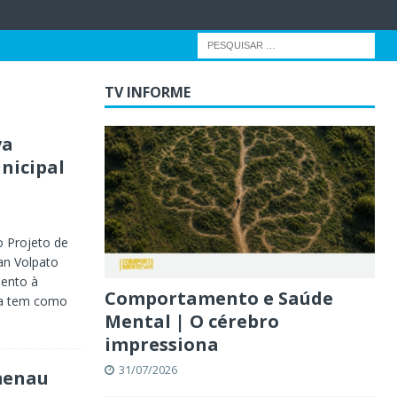
TV INFORME
va
unicipal
 Projeto de
an Volpato
mento à
Comportamento e Saúde
ta tem como
Mental | O cérebro
impressiona
31/07/2026
menau