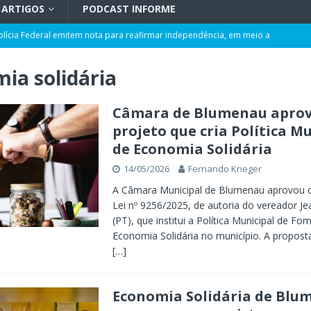
ARTIGOS
PODCAST INFORME
olícia Federal emitem nota para reafirmar independência, em meio a
L
ia solidária
rmação de ciclone-bomba no Sul do Brasil; entenda como o fenômeno se
Câmara de Blumenau apro
projeto que cria Política M
 ao ano com corte de 0,25 ponto pela quarta vez
POLÍTICA
de Economia Solidária
ência artificial, expansão de negócios e liderança em Blumenau
GERAL
14/05/2026
Fernando Krieger
maior programa de capacitação do mercado imobiliário realiza palestras
A Câmara Municipal de Blumenau aprovou o
AL
Lei nº 9256/2025, de autoria do vereador Je
(PT), que institui a Política Municipal de Fo
t de Blumenau para celebrar o ritual da cerveja e dos encontros
Economia Solidária no município. A propos
[…]
Economia Solidária de Blu