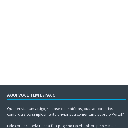
AQUI VOCÊ TEM ESPAÇO
Quer enviar um artigo, release de matérias, buscar parcerias
comerciais ou simplesmente enviar seu comentário sobre o Portal?
Fale conosco pela nossa fan-page no Facebook ou pelo e-mail: