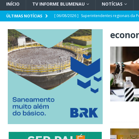
INÍCIO
TV INFORME BLUMENAU
NOTÍCIAS
[ 06/08/2026 ]
Superintendentes regionais da P
ÚLTIMAS NOTÍCIAS
tensão com ministro André Mendonça
GERA
econom
[ 06/08/2026 ]
Defesa Civil de SC monitora fo
forma e quais os impactos no estado
GERAL
[ 05/08/2026 ]
Banco Central reduz Selic a 14%
[ 05/08/2026 ]
CDL Conecta 2026 debate intelig
[ 05/08/2026 ]
Parceria CRECI-SC e Sebrae/SC: 
sobre Reforma Tributária em Blumenau
GER
[ 05/08/2026 ]
Spaten Tisch chega à Oktoberfes
GERAL