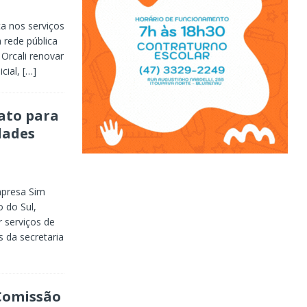
ça nos serviços
a rede pública
 Orcali renovar
cial,
[…]
ato para
dades
presa Sim
 do Sul,
 serviços de
 da secretaria
Comissão