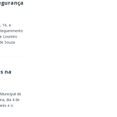
segurança
, 16, a
Requerimento
e Loureiro
 de Souza
e
s na
Municipal de
a, dia 4 de
ares e o