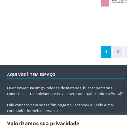
1
2
AQUI VOCÊ TEM ESPAÇO
Quer enviar um artigo, release de matérias, buscar parcerias
comerciais ou simplesmente enviar seu comentário sobre o Portal?
Fale conosco pela nossa fan-page no Facebook ou pelo e-mail:
contato@informeblumenau.com
.
Valorizamos sua privacidade