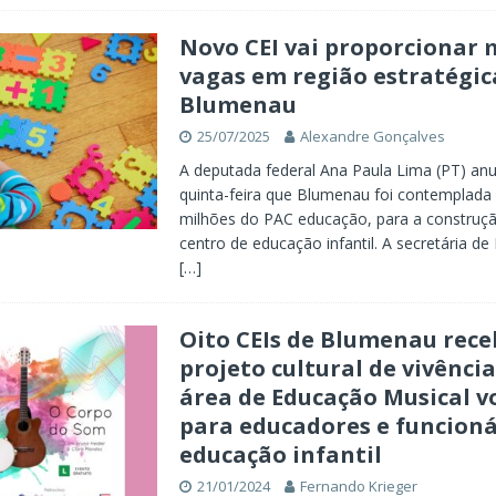
Novo CEI vai proporcionar 
vagas em região estratégic
Blumenau
25/07/2025
Alexandre Gonçalves
A deputada federal Ana Paula Lima (PT) an
quinta-feira que Blumenau foi contemplada
milhões do PAC educação, para a construç
centro de educação infantil. A secretária d
[…]
Oito CEIs de Blumenau rec
projeto cultural de vivênci
área de Educação Musical v
para educadores e funcioná
educação infantil
21/01/2024
Fernando Krieger