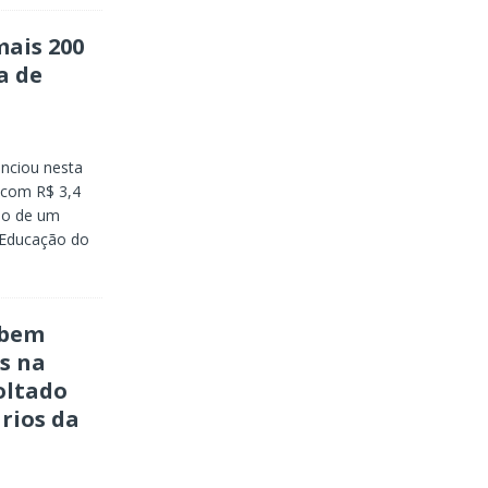
mais 200
a de
unciou nesta
 com R$ 3,4
ão de um
e Educação do
ebem
as na
oltado
rios da