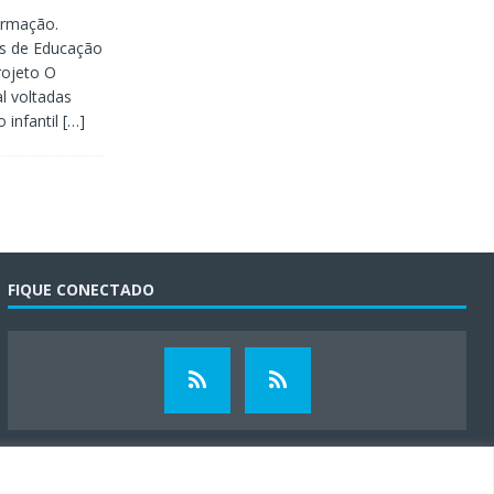
ormação.
os de Educação
rojeto O
l voltadas
 infantil
[…]
FIQUE CONECTADO