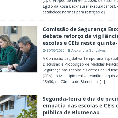
(7), o Projeto de Lei 9445/2026, de autoria
Egídio da Rosa Beckhauser (Republicanos),
estabelece normas para restrição e
[…]
Comissão de Segurança Esc
debate reforço da vigilânci
escolas e CEIs nesta quinta-
30/06/2026
Alexandre Gonçalves
A Comissão Legislativa Temporária Especial
Discussão e Proposição de Medidas Relaci
Segurança nas Escolas e Centros de Educaçã
(CEIs) do Município realiza reunião na quinta-
13h30, na Câmara de Blumenau.
[…]
Segunda-feira é dia de paci
empatia nas escolas e CEIs 
pública de Blumenau