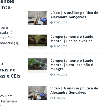
lantes
uinta-
Vídeo | A análise política de
Alexandre Gonçalves
27/07/2026
 para
onadas à
Comportamento e Saúde
o Infantil
Mental | Cheios e vazios
ta-feira (9),
24/07/2026
Comportamento e Saúde
va
Mental | Gentileza não é
mas de
milagre
17/07/2026
as e CEIs
Vídeo | A análise política de
Alexandre Gonçalves
ovou, em
13/07/2026
terça-feira