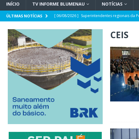
INÍCIO
TV INFORME BLUMENAU
NOTÍCIAS
[ 06/08/2026 ]
Superintendentes regionais da P
ÚLTIMAS NOTÍCIAS
tensão com ministro André Mendonça
GERA
CEIS
[ 06/08/2026 ]
Defesa Civil de SC monitora fo
forma e quais os impactos no estado
GERAL
[ 05/08/2026 ]
Banco Central reduz Selic a 14%
[ 05/08/2026 ]
CDL Conecta 2026 debate intelig
[ 05/08/2026 ]
Parceria CRECI-SC e Sebrae/SC: 
sobre Reforma Tributária em Blumenau
GER
[ 05/08/2026 ]
Spaten Tisch chega à Oktoberfes
GERAL