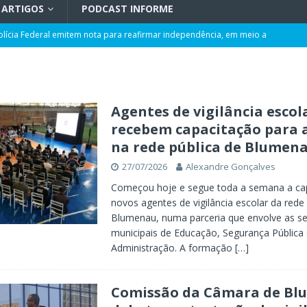
ARTIGOS
PODCAST INFORME
olícia Federal emitem nota para reafirmar independência, em meio a
L
rmação de ciclone-bomba no Sul do Brasil; entenda como o fenômeno se
Agentes de vigilância escol
recebem capacitação para
 ao ano com corte de 0,25 ponto pela quarta vez
POLÍTICA
na rede pública de Blumen
ência artificial, expansão de negócios e liderança em Blumenau
GERAL
27/07/2026
Alexandre Gonçalves
maior programa de capacitação do mercado imobiliário realiza palestras
Começou hoje e segue toda a semana a ca
AL
novos agentes de vigilância escolar da rede
Blumenau, numa parceria que envolve as se
t de Blumenau para celebrar o ritual da cerveja e dos encontros
municipais de Educação, Segurança Pública 
Administração. A formação
[…]
Comissão da Câmara de B