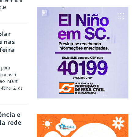
 do vereador
 que
olar
a nas
feira
 para
onadas à
o Infantil
feira, 2, às
ência e
da rede