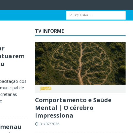
TV INFORME
ar
 atuarem
au
pacitação dos
 municipal de
cretarias
Comportamento e Saúde
e
Mental | O cérebro
impressiona
31/07/2026
lumenau