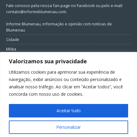
Fale conosco pela nossa fan-page no Facebook ou pelo e-mail:
contato@informeblumenau.com
.
Informe Blumenau, informação e opinião com notícias de
Blumenau
Cidade
Mídia
Entretenimento
Valorizamos sua privacidade
Geral
Utilizamos cookies para aprimorar sua experiência de
Política
navegação, exibir anúncios ou conteúdo personalizado e
analisar nosso tráfego. Ao clicar em “Aceitar todos”, você
FIQUE CONECTADO
concorda com nosso uso de cookies.
Aceitar tudo
Personalizar