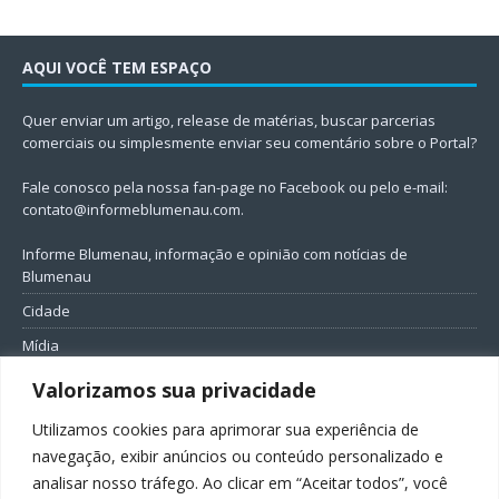
AQUI VOCÊ TEM ESPAÇO
Quer enviar um artigo, release de matérias, buscar parcerias
comerciais ou simplesmente enviar seu comentário sobre o Portal?
Fale conosco pela nossa fan-page no Facebook ou pelo e-mail:
contato@informeblumenau.com
.
Informe Blumenau, informação e opinião com notícias de
Blumenau
Cidade
Mídia
Entretenimento
Valorizamos sua privacidade
Geral
Utilizamos cookies para aprimorar sua experiência de
Política
navegação, exibir anúncios ou conteúdo personalizado e
analisar nosso tráfego. Ao clicar em “Aceitar todos”, você
FIQUE CONECTADO