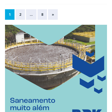
1
2
…
8
»