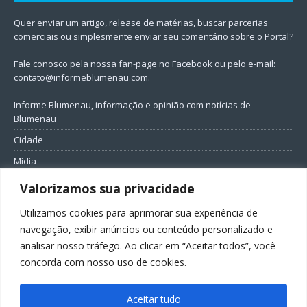
Quer enviar um artigo, release de matérias, buscar parcerias
comerciais ou simplesmente enviar seu comentário sobre o Portal?
Fale conosco pela nossa fan-page no Facebook ou pelo e-mail:
contato@informeblumenau.com
.
Informe Blumenau, informação e opinião com notícias de
Blumenau
Cidade
Mídia
Entretenimento
Valorizamos sua privacidade
Geral
Utilizamos cookies para aprimorar sua experiência de
Política
navegação, exibir anúncios ou conteúdo personalizado e
analisar nosso tráfego. Ao clicar em “Aceitar todos”, você
FIQUE CONECTADO
concorda com nosso uso de cookies.
Aceitar tudo