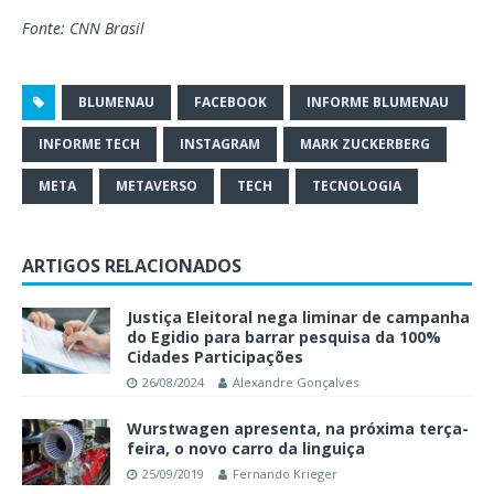
Fonte: CNN Brasil
BLUMENAU
FACEBOOK
INFORME BLUMENAU
INFORME TECH
INSTAGRAM
MARK ZUCKERBERG
META
METAVERSO
TECH
TECNOLOGIA
ARTIGOS RELACIONADOS
Justiça Eleitoral nega liminar de campanha
do Egidio para barrar pesquisa da 100%
Cidades Participações
26/08/2024
Alexandre Gonçalves
Wurstwagen apresenta, na próxima terça-
feira, o novo carro da linguiça
25/09/2019
Fernando Krieger