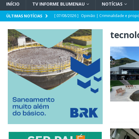
INÍCIO
TV INFORME BLUMENAU
NOTÍCIAS
[ 07/08/2026 ]
Opinião | Criminalidade e prop
ÚLTIMAS NOTÍCIAS
[ 07/08/2026 ]
SC e Paraguai avançam em acor
tecnol
[ 07/08/2026 ]
Entrevista | Túlio de Amorim Pf
[ 07/08/2026 ]
HEMOSC adota novos critérios 
[ 07/08/2026 ]
Indaial registra o maior crescim
[ 07/08/2026 ]
TSE cria conselho para acompanha