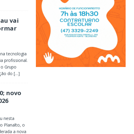
au vai
formar
na tecnologia
a profissional.
, o Grupo
ição do
[…]
0; novo
026
ou nesta
o Planalto, o
derada a nova