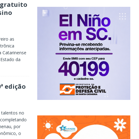
 gratuito
sino
reiro as
etrônica
 Catarinense
 Estado da
0ª edição
 talentos no
á completando
menau, por
onômico, o