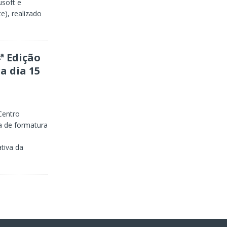
usoft e
e), realizado
ª Edição
a dia 15
Centro
a de formatura
tiva da