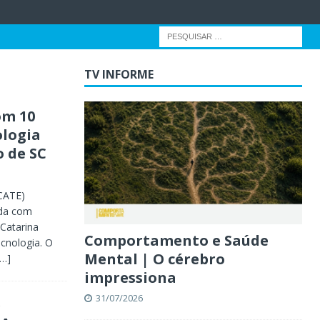
TV INFORME
om 10
ologia
 de SC
CATE)
nda com
Catarina
Comportamento e Saúde
cnologia. O
Mental | O cérebro
[…]
impressiona
31/07/2026
e