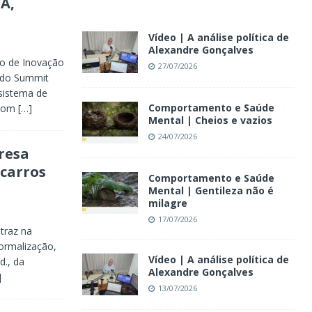
IA,
Vídeo | A análise política de
Alexandre Gonçalves
ro de Inovação
27/07/2026
 do Summit
sistema de
Comportamento e Saúde
 com
[…]
Mental | Cheios e vazios
24/07/2026
resa
 carros
Comportamento e Saúde
Mental | Gentileza não é
milagre
17/07/2026
 traz na
ormalização,
Vídeo | A análise política de
d., da
Alexandre Gonçalves
]
13/07/2026