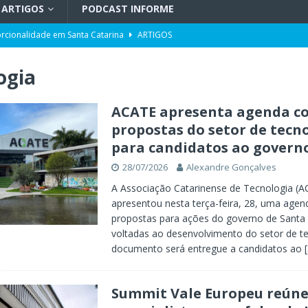
ARTIGOS
PODCAST INFORME
orcionalidade em Santa Catarina
ARTIGOS
do por portos e milho após reuniões em Assunção
POLÍTICA
ogia
uetzenreiter, candidato ao Senado pelo Missão
TV INFORME BLUMENAU
para doação de sangue
POLÍTICA
ACATE apresenta agenda c
propostas do setor de tecn
ento da história no Ideb
X. DESTAQUES
para candidatos ao governo
r desinformação e uso de inteligência artificial
POLÍTICA
28/07/2026
Alexandre Gonçalves
A Associação Catarinense de Tecnologia (A
apresentou nesta terça-feira, 28, uma age
propostas para ações do governo de Santa 
voltadas ao desenvolvimento do setor de te
documento será entregue a candidatos ao
Summit Vale Europeu reún