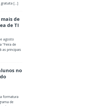
 gratuita
[…]
 mais de
ea de TI
de agosto
da “Feira de
 as principais
alunos no
 do
 a formatura
ograma de