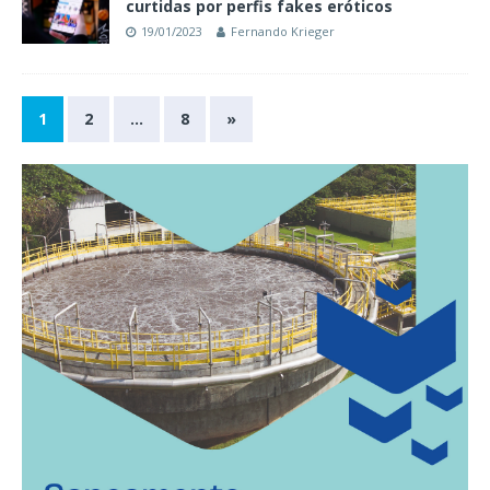
curtidas por perfis fakes eróticos
19/01/2023
Fernando Krieger
1
2
…
8
»