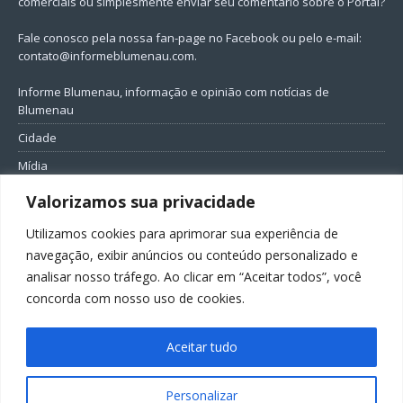
comerciais ou simplesmente enviar seu comentário sobre o Portal?
Fale conosco pela nossa fan-page no Facebook ou pelo e-mail:
contato@informeblumenau.com
.
Informe Blumenau, informação e opinião com notícias de
Blumenau
Cidade
Mídia
Entretenimento
Valorizamos sua privacidade
Geral
Utilizamos cookies para aprimorar sua experiência de
Política
navegação, exibir anúncios ou conteúdo personalizado e
analisar nosso tráfego. Ao clicar em “Aceitar todos”, você
FIQUE CONECTADO
concorda com nosso uso de cookies.
Aceitar tudo
Personalizar