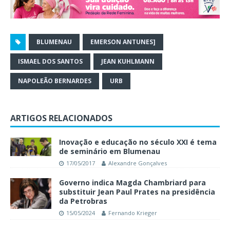
BLUMENAU
EMERSON ANTUNES]
ISMAEL DOS SANTOS
JEAN KUHLMANN
NAPOLEÃO BERNARDES
URB
ARTIGOS RELACIONADOS
Inovação e educação no século XXI é tema
de seminário em Blumenau
17/05/2017
Alexandre Gonçalves
Governo indica Magda Chambriard para
substituir Jean Paul Prates na presidência
da Petrobras
15/05/2024
Fernando Krieger