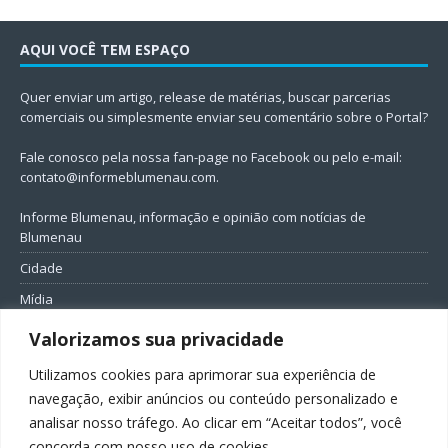
AQUI VOCÊ TEM ESPAÇO
Quer enviar um artigo, release de matérias, buscar parcerias
comerciais ou simplesmente enviar seu comentário sobre o Portal?
Fale conosco pela nossa fan-page no Facebook ou pelo e-mail:
contato@informeblumenau.com
.
Informe Blumenau, informação e opinião com notícias de
Blumenau
Cidade
Mídia
Entretenimento
Valorizamos sua privacidade
Geral
Utilizamos cookies para aprimorar sua experiência de
Política
navegação, exibir anúncios ou conteúdo personalizado e
analisar nosso tráfego. Ao clicar em “Aceitar todos”, você
FIQUE CONECTADO
concorda com nosso uso de cookies.