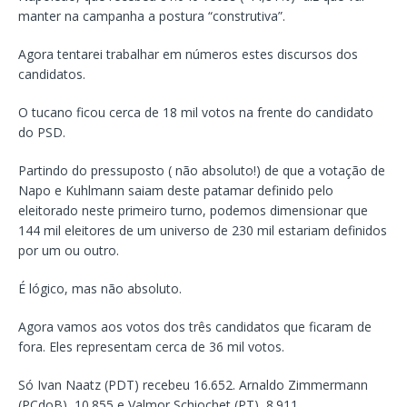
manter na campanha a postura “construtiva”.
Agora tentarei trabalhar em números estes discursos dos
candidatos.
O tucano ficou cerca de 18 mil votos na frente do candidato
do PSD.
Partindo do pressuposto ( não absoluto!) de que a votação de
Napo e Kuhlmann saiam deste patamar definido pelo
eleitorado neste primeiro turno, podemos dimensionar que
144 mil eleitores de um universo de 230 mil estariam definidos
por um ou outro.
É lógico, mas não absoluto.
Agora vamos aos votos dos três candidatos que ficaram de
fora. Eles representam cerca de 36 mil votos.
Só Ivan Naatz (PDT) recebeu 16.652. Arnaldo Zimmermann
(PCdoB), 10.855 e Valmor Schiochet (PT), 8.911.