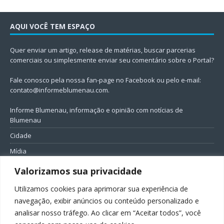
AQUI VOCÊ TEM ESPAÇO
Quer enviar um artigo, release de matérias, buscar parcerias
comerciais ou simplesmente enviar seu comentário sobre o Portal?
Fale conosco pela nossa fan-page no Facebook ou pelo e-mail:
contato@informeblumenau.com
.
Informe Blumenau, informação e opinião com notícias de
Blumenau
Cidade
Mídia
Entretenimento
Valorizamos sua privacidade
Geral
Utilizamos cookies para aprimorar sua experiência de
Política
navegação, exibir anúncios ou conteúdo personalizado e
analisar nosso tráfego. Ao clicar em “Aceitar todos”, você
FIQUE CONECTADO