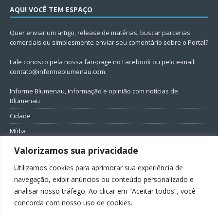
AQUI VOCÊ TEM ESPAÇO
Quer enviar um artigo, release de matérias, buscar parcerias
comerciais ou simplesmente enviar seu comentário sobre o Portal?
Fale conosco pela nossa fan-page no Facebook ou pelo e-mail:
contato@informeblumenau.com
.
Informe Blumenau, informação e opinião com notícias de
Blumenau
Cidade
Mídia
Entretenimento
Valorizamos sua privacidade
Geral
Utilizamos cookies para aprimorar sua experiência de
Política
navegação, exibir anúncios ou conteúdo personalizado e
analisar nosso tráfego. Ao clicar em “Aceitar todos”, você
FIQUE CONECTADO
concorda com nosso uso de cookies.