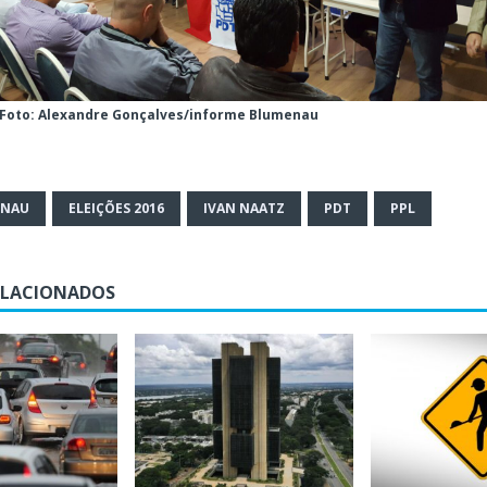
Foto: Alexandre Gonçalves/informe Blumenau
ENAU
ELEIÇÕES 2016
IVAN NAATZ
PDT
PPL
ELACIONADOS