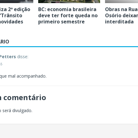
iza 2ª edição
BC: economia brasileira
Obras na Rua
“Trânsito
deve ter forte queda no
Osório deixa
novidades
primeiro semestre
interditada
RIO
Petters
disse:
55
 que mal acompanhado.
m comentário
 será divulgado.