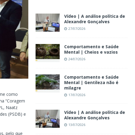
Vídeo | A análise política de
Alexandre Gonçalves
27/07/2026
Comportamento e Saúde
Mental | Cheios e vazios
24/07/2026
Comportamento e Saúde
Mental | Gentileza não é
milagre
ome como
17/07/2026
lema “Coragem
L, Naatz
Vídeo | A análise política de
rdes (PSDB) e
Alexandre Gonçalves
13/07/2026
os, pelo que