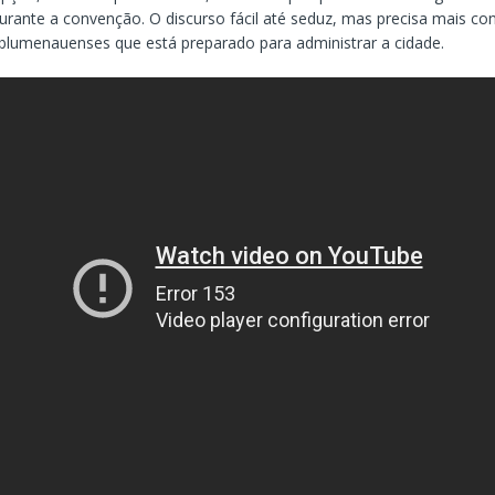
rante a convenção. O discurso fácil até seduz, mas precisa mais con
blumenauenses que está preparado para administrar a cidade.