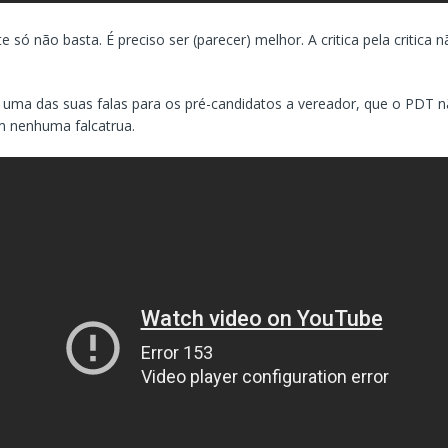
e só não basta. É preciso ser (parecer) melhor. A critica pela critica n
uma das suas falas para os pré-candidatos a vereador, que o PDT n
m nenhuma falcatrua.