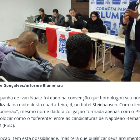
re Gonçalves/informe Blumenau
panha de Ivan Naatz foi dado na convenção que homologou seu n
lizada na noite desta quarta-feira, 4, no hotel Steinhausen. Com o 
lumenau”, mesmo nome dado a coligação formada apenas com o PP
colocar como o “diferente” entre as candidaturas de Napoleão Berna
 (PSD).
opção, tem esta possibilidade, mas terá que qualificar seus argument