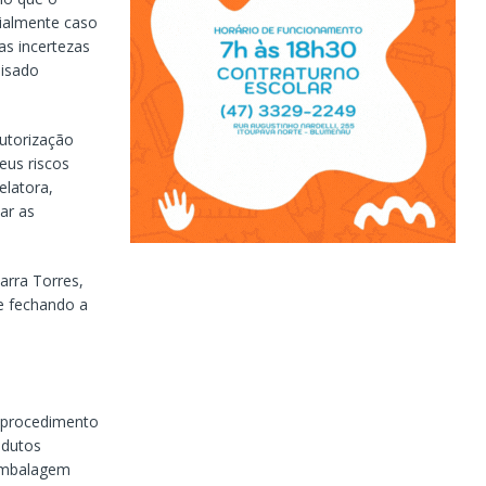
ialmente caso
as incertezas
lisado
autorização
eus riscos
elatora,
ar as
arra Torres,
e fechando a
o procedimento
odutos
 embalagem