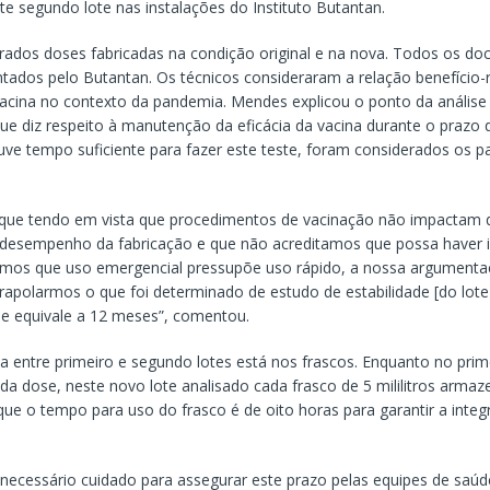
te segundo lote nas instalações do Instituto Butantan.
dos doses fabricadas na condição original e na nova. Todos os d
tados pelo Butantan. Os técnicos consideraram a relação benefício-r
vacina no contexto da pandemia. Mendes explicou o ponto da análise
que diz respeito à manutenção da eficácia da vacina durante o prazo d
e tempo suficiente para fazer este teste, foram considerados os 
que tendo em vista que procedimentos de vacinação não impactam 
 o desempenho da fabricação e que não acreditamos que possa haver
mos que uso emergencial pressupõe uso rápido, a nossa argumenta
rapolarmos o que foi determinado de estudo de estabilidade [do lote 
que equivale a 12 meses”, comentou.
ça entre primeiro e segundo lotes está nos frascos. Enquanto no pri
da dose, neste novo lote analisado cada frasco de 5 mililitros armaz
ue o tempo para uso do frasco é de oito horas para garantir a integ
 necessário cuidado para assegurar este prazo pelas equipes de saúd