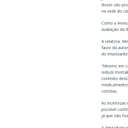
doses são pro
na sede do cen
Como a Anvisa
avaliação da d
A relatora, Me
favor da auto
do imunizante
“Mesmo em cen
reduzir morta
contexto dest
medicamentos 
concluiu.
As incertezas
possível confi
já que não hou
A área técnica