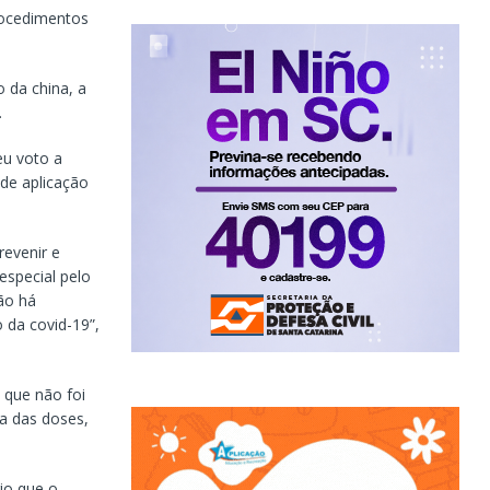
rocedimentos
 da china, a
.
eu voto a
de aplicação
revenir e
especial pelo
ão há
 da covid-19”,
 que não foi
ia das doses,
io que o