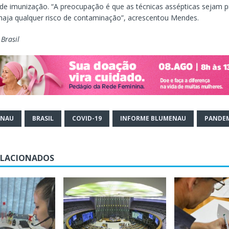
e imunização. “A preocupação é que as técnicas assépticas sejam 
haja qualquer risco de contaminação”, acrescentou Mendes.
 Brasil
ENAU
BRASIL
COVID-19
INFORME BLUMENAU
PANDE
ELACIONADOS