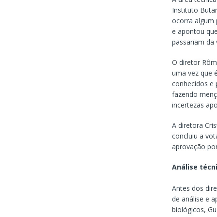
Instituto But
ocorra algum 
e apontou que 
passariam da 
O diretor Rôm
uma vez que é 
conhecidos e p
fazendo mençã
incertezas apo
A diretora Cri
concluiu a vo
aprovação por
Análise técn
Antes dos dir
de análise e 
biológicos, G