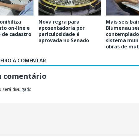
nibiliza
Nova regra para
Mais seis bai
o on-line e
aposentadoria por
Blumenau se
 de cadastro
periculosidade é
contemplado
aprovada no Senado
sistema muni
obras de mut
MEIRO A COMENTAR
m comentário
 será divulgado.