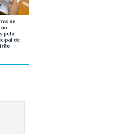
rros de
rão
s pelo
cipal de
irão