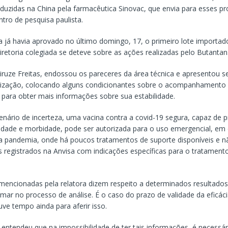
duzidas na China pela farmacêutica Sinovac, que envia para esses p
tro de pesquisa paulista.
 já havia aprovado no último domingo, 17, o primeiro lote importado
iretoria colegiada se deteve sobre as ações realizadas pelo Butantan
iruze Freitas, endossou os pareceres da área técnica e apresentou s
rização, colocando alguns condicionantes sobre o acompanhamento 
 para obter mais informações sobre sua estabilidade.
ário de incerteza, uma vacina contra a covid-19 segura, capaz de p
lidade e morbidade, pode ser autorizada para o uso emergencial, em 
a pandemia, onde há poucos tratamentos de suporte disponíveis e n
registrados na Anvisa com indicações específicas para o tratamento
 mencionadas pela relatora dizem respeito a determinados resultados
rmar no processo de análise. É o caso do prazo de validade da eficác
ve tempo ainda para aferir isso.
 entendeu que na impossibilidade de ter tais informações, é necessár