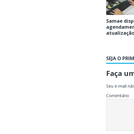
Samae dispo
agendament
atualização
SEJA O PRI
Faça u
Seu e-mail não
Comentário