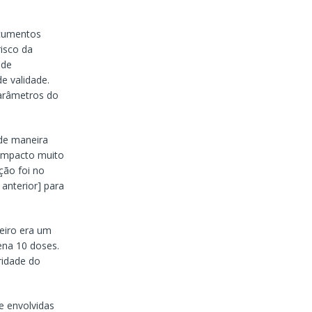
ocumentos
isco da
 de
e validade.
parâmetros do
de maneira
 impacto muito
ção foi no
anterior] para
meiro era um
ena 10 doses.
ridade do
e envolvidas