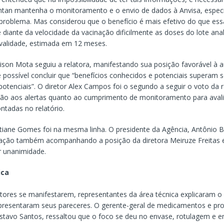
antan mantenha o monitoramento e o envio de dados à Anvisa, espec
problema. Mas considerou que o benefício é mais efetivo do que ess
diante da velocidade da vacinação dificilmente as doses do lote ana
validade, estimada em 12 meses.
ison Mota seguiu a relatora, manifestando sua posição favorável à 
possível concluir que “benefícios conhecidos e potenciais superam s
otenciais”. O diretor Alex Campos foi o segundo a seguir o voto da r
o aos alertas quanto ao cumprimento de monitoramento para avali
ntadas no relatório.
stiane Gomes foi na mesma linha. O presidente da Agência, Antônio B
tação também acompanhando a posição da diretora Meiruze Freitas 
 unanimidade.
ica
etores se manifestarem, representantes da área técnica explicaram 
apresentaram seus pareceres. O gerente-geral de medicamentos e pr
ustavo Santos, ressaltou que o foco se deu no envase, rotulagem e