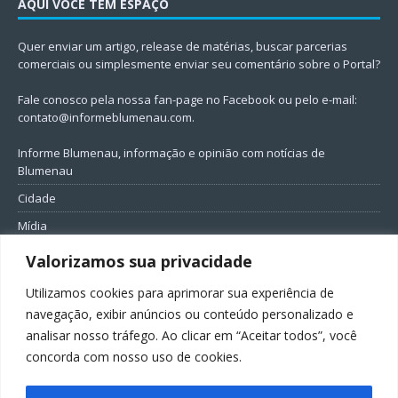
AQUI VOCÊ TEM ESPAÇO
Quer enviar um artigo, release de matérias, buscar parcerias
comerciais ou simplesmente enviar seu comentário sobre o Portal?
Fale conosco pela nossa fan-page no Facebook ou pelo e-mail:
contato@informeblumenau.com
.
Informe Blumenau, informação e opinião com notícias de
Blumenau
Cidade
Mídia
Entretenimento
Valorizamos sua privacidade
Geral
Utilizamos cookies para aprimorar sua experiência de
Política
navegação, exibir anúncios ou conteúdo personalizado e
analisar nosso tráfego. Ao clicar em “Aceitar todos”, você
FIQUE CONECTADO
concorda com nosso uso de cookies.