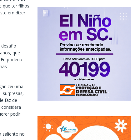
 que ter filhos
iste em dizer
 desafio
s anos, que
 Eu poderia
 mas
rganizei uma
bi surpresas,
e faz de
e considera
erer pedir
 saliente no