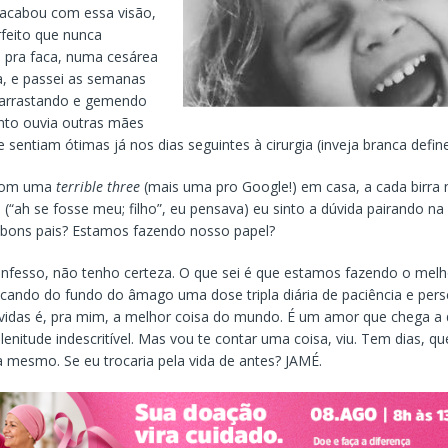
acabou com essa visão,
rfeito que nunca
i pra faca, numa cesárea
, e passei as semanas
 arrastando e gemendo
nto ouvia outras mães
 sentiam ótimas já nos dias seguintes à cirurgia (inveja branca define
 com uma
terrible three
(mais uma pro Google!) em casa, a cada birra 
(“ah se fosse meu; filho”, eu pensava) eu sinto a dúvida pairando na
 bons pais? Estamos fazendo nosso papel?
onfesso, não tenho certeza. O que sei é que estamos fazendo o melh
ando do fundo do âmago uma dose tripla diária de paciência e pers
úvidas é, pra mim, a melhor coisa do mundo. É um amor que chega a
enitude indescritível. Mas vou te contar uma coisa, viu. Tem dias, 
a mesmo. Se eu trocaria pela vida de antes? JAMÉ.