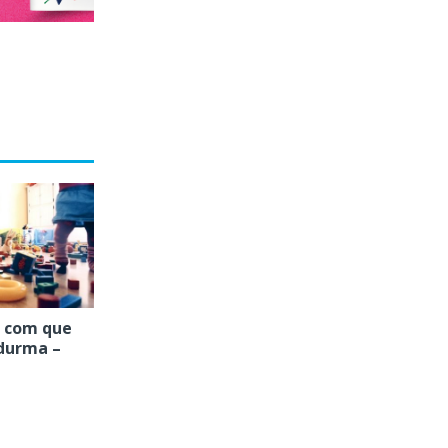
i com que
 durma –