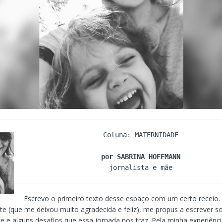
Coluna: MATERNIDADE

por SABRINA HOFFMANN
jornalista e mãe
Escrevo o primeiro texto desse espaço com um certo receio
ite (que me deixou muito agradecida e feliz), me propus a escrever s
e e alguns desafios que essa jornada nos traz. Pela minha experiên