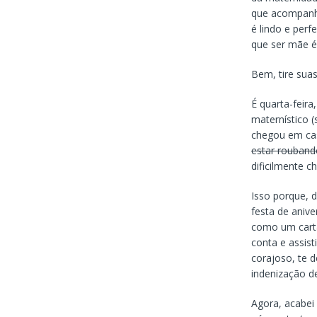
que acompanha 
é lindo e per
que ser mãe é
Bem, tire suas
É quarta-feir
maternístico (
chegou em cas
estar rouband
dificilmente 
Isso porque, 
festa de anive
como um cartã
conta e assist
corajoso, te d
indenização de
Agora, acabei 