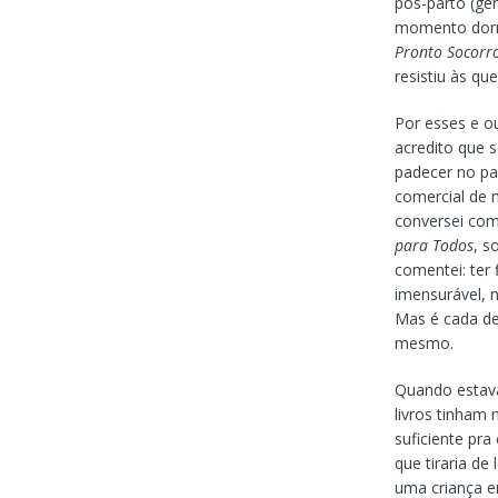
pós-parto (gen
momento dorme
Pronto Socorro
resistiu às q
Por esses e o
acredito que s
padecer no p
comercial de 
conversei com
para Todos
, s
comentei: ter 
imensurável, 
Mas é cada de
mesmo.
Quando estava
livros tinham
suficiente pra
que tiraria de 
uma criança e