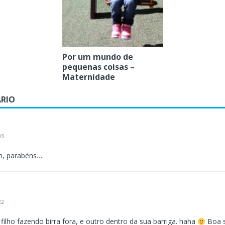
Por um mundo de
pequenas coisas –
Maternidade
RIO
:
03
, parabéns….
22
filho fazendo birra fora, e outro dentro da sua barriga. haha
Boa s