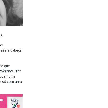
).
no
 minha cabeça.
or que
everança. Ter
 doer, uma
que só com uma