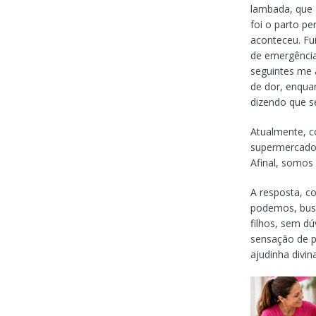
lambada, que 
foi o parto pe
aconteceu. Fu
de emergência
seguintes me
de dor, enqua
dizendo que se
Atualmente,
supermercado 
Afinal, somos
A resposta, c
podemos, busc
filhos, sem d
sensação de pl
ajudinha divin