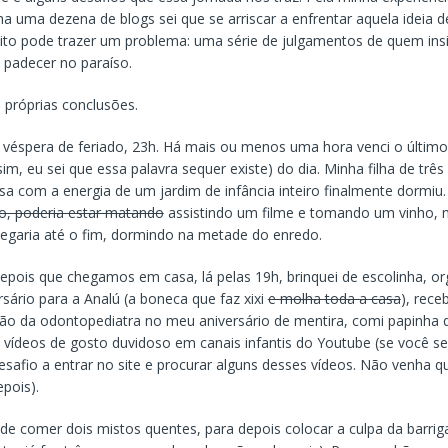
uma dezena de blogs sei que se arriscar a enfrentar aquela ideia de
feito pode trazer um problema: uma série de julgamentos de quem ins
 padecer no paraíso.
 próprias conclusões.
a, véspera de feriado, 23h. Há mais ou menos uma hora venci o último
sim, eu sei que essa palavra sequer existe) do dia. Minha filha de trê
a com a energia de um jardim de infância inteiro finalmente dormiu.
o, poderia estar matando
assistindo um filme e tomando um vinho,
chegaria até o fim, dormindo na metade do enredo.
depois que chegamos em casa, lá pelas 19h, brinquei de escolinha, o
rsário para a Analú (a boneca que faz xixi
e molha toda a casa
), rece
o da odontopediatra no meu aniversário de mentira, comi papinha d
i vídeos de gosto duvidoso em canais infantis do Youtube (se você s
esafio a entrar no site e procurar alguns desses vídeos. Não venha qu
pois).
de comer dois mistos quentes, para depois colocar a culpa da barriga