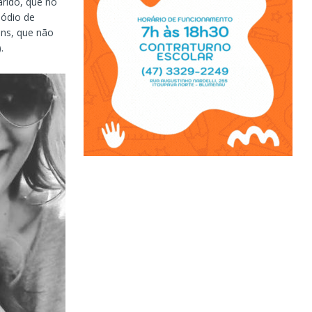
arido, que no
sódio de
ans, que não
).