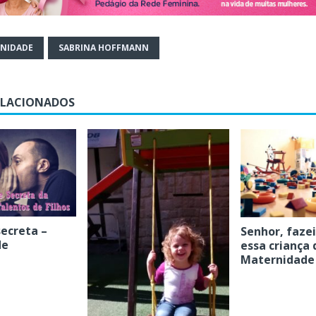
NIDADE
SABRINA HOFFMANN
ELACIONADOS
ecreta –
Senhor, faze
de
essa criança
Maternidade