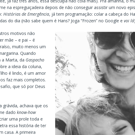
te, já faz três anos, essa desculpa não cola mais). Pra amanhã, o m
 na espreguiçadeira depois de não conseguir assistir um novo epi
: Histórias de Emergência
, já tem programação: colar a cabeça do H
uedas do dia (não sabe quem é Hans? Joga “Frozen” no Google e
voi lá
utros motivos não
er mãe – e pai – é
araíso, muito menos um
margarina. Quando
 a Marta, da
Gaspacho
obre a ideia da coluna,
filho é lindo, é um amor
nos faz mais completos.
safio, que só por Deus
 grávida, achava que os
 me dado
know-how
 criar uma prole toda e
letra essa história de ter
m casa. A primeira