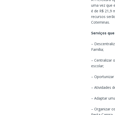
uma vez que el
é de R$ 21,9 
recursos serão
Coteminas.
Serviços que
– Descentraliz
Família;
– Centralizar 
escolar;
– Oportunizar 
– Atividades d
– Adaptar uma 
– Organizar o
Festa Caipira,