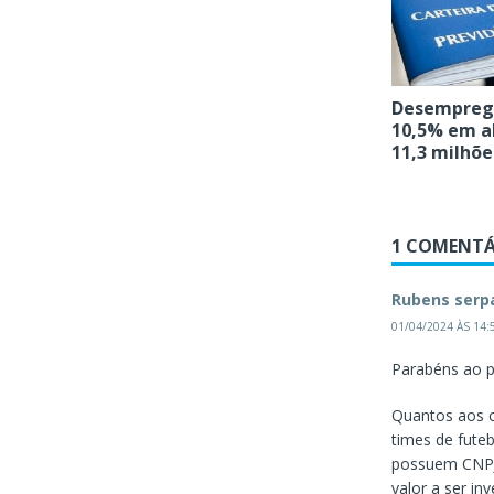
Desemprego
10,5% em ab
11,3 milhõe
1 COMENTÁ
Rubens serp
01/04/2024 ÀS 14:
Parabéns ao p
Quantos aos c
times de fute
possuem CNPJ 
valor a ser i