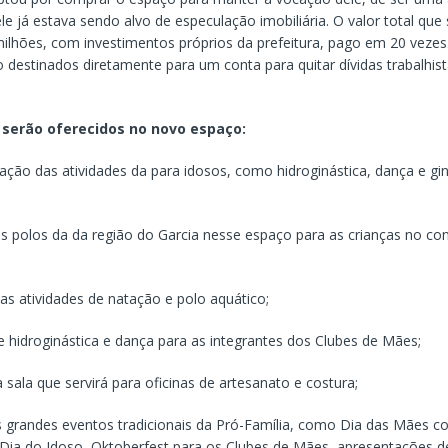
e já estava sendo alvo de especulação imobiliária. O valor total que 
milhões, com investimentos próprios da prefeitura, pago em 20 vezes
 destinados diretamente para um conta para quitar dívidas trabalhis
 serão oferecidos no novo espaço:
ação das atividades da para idosos, como hidroginástica, dança e gin
os polos da da região do Garcia nesse espaço para as crianças no co
as atividades de natação e polo aquático;
e hidroginástica e dança para as integrantes dos Clubes de Mães;
sala que servirá para oficinas de artesanato e costura;
s grandes eventos tradicionais da Pró-Família, como Dia das Mães co
 Dia do Idoso, Oktoberfest para os Clubes de Mães, apresentações de