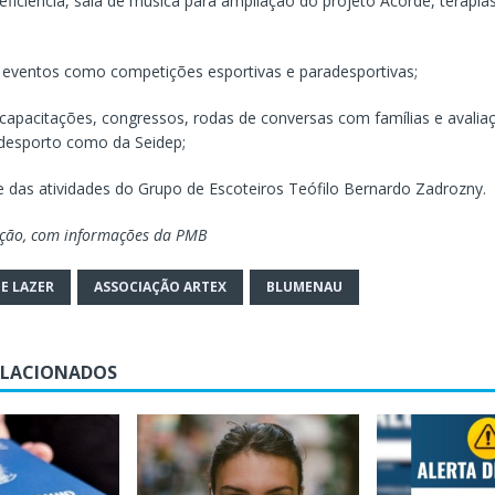
ficiência, sala de música para ampliação do projeto Acorde, terapia
a eventos como competições esportivas e paradesportivas;
 capacitações, congressos, rodas de conversas com famílias e avalia
desporto como da Seidep;
e das atividades do Grupo de Escoteiros Teófilo Bernardo Zadrozny.
ação, com informações da PMB
E LAZER
ASSOCIAÇÃO ARTEX
BLUMENAU
ELACIONADOS