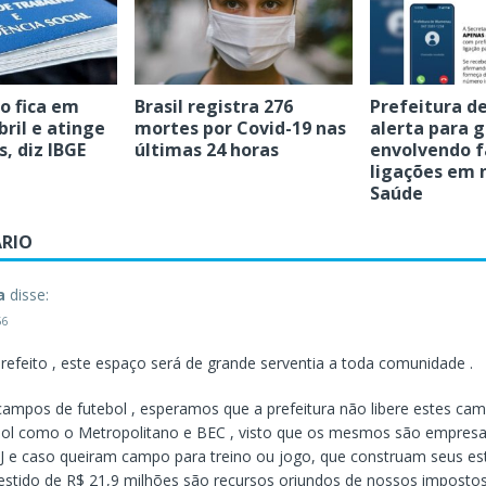
 fica em
Brasil registra 276
Prefeitura d
ril e atinge
mortes por Covid-19 nas
alerta para 
s, diz IBGE
últimas 24 horas
envolvendo f
ligações em
Saúde
RIO
a
disse:
56
refeito , este espaço será de grande serventia a toda comunidade .
ampos de futebol , esperamos que a prefeitura não libere estes ca
bol como o Metropolitano e BEC , visto que os mesmos são empresas
e caso queiram campo para treino ou jogo, que construam seus est
nvestido de R$ 21,9 milhões são recursos oriundos de nossos impostos