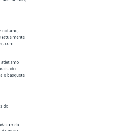
e noturno,
as (atualmente
al, com
 atletismo
aralisado
esa e basquete
es do
adastro da