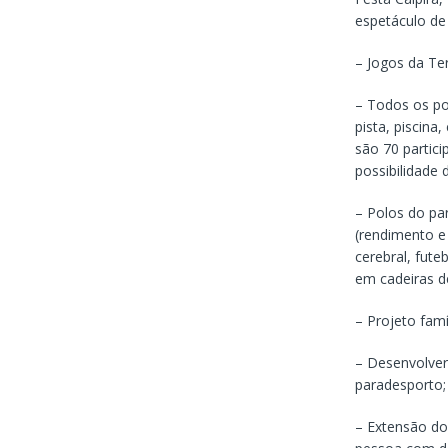
espetáculo de 
– Jogos da Ter
– Todos os pol
pista, piscina
são 70 partic
possibilidade 
– Polos do pa
(rendimento e 
cerebral, fute
em cadeiras d
– Projeto famí
– Desenvolver 
paradesporto;
– Extensão do