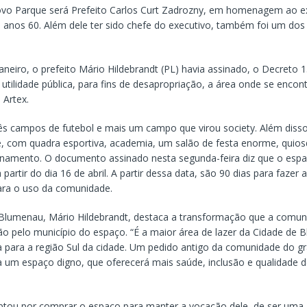
o Parque será Prefeito Carlos Curt Zadrozny, em homenagem ao ex
anos 60. Além dele ter sido chefe do executivo, também foi um dos
aneiro, o prefeito Mário Hildebrandt (PL) havia assinado, o Decreto 
utilidade pública, para fins de desapropriação, a área onde se encont
 Artex.
rês campos de futebol e mais um campo que virou society. Além diss
e, com quadra esportiva, academia, um salão de festa enorme, quio
namento. O documento assinado nesta segunda-feira diz que o espa
 partir do dia 16 de abril. A partir dessa data, são 90 dias para faze
ara o uso da comunidade.
 Blumenau, Mário Hildebrandt, destaca a transformação que a comun
ão pelo município do espaço. “É a maior área de lazer da Cidade de 
 para a região Sul da cidade. Um pedido antigo da comunidade do gr
a um espaço digno, que oferecerá mais saúde, inclusão e qualidade d
optou por comprar o espaço para manter a vocação dele, de ser uma á