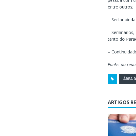
pessoa com de
entre outros;
– Sediar aind
– Seminários,
tanto do Para
– Continuidad
Fonte: da red
ÁREA D
ARTIGOS R