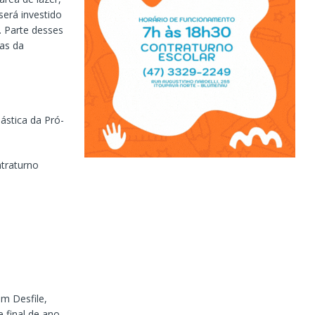
será investido
. Parte desses
tas da
ástica da Pró-
ntraturno
m Desfile,
 final de ano,