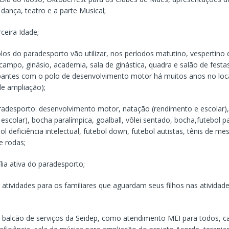
dança, teatro e a parte Musical;
ceira Idade;
os do paradesporto vão utilizar, nos períodos matutino, vespertino 
, campo, ginásio, academia, sala de ginástica, quadra e salão de fest
ipantes com o polo de desenvolvimento motor há muitos anos no loc
de ampliação);
radesporto: desenvolvimento motor, natação (rendimento e escolar),
escolar), bocha paralímpica, goalball, vôlei sentado, bocha,futebol p
bol deficiência intelectual, futebol down, futebol autistas, tênis de m
e rodas;
lia ativa do paradesporto;
atividades para os familiares que aguardam seus filhos nas atividad
 balcão de serviços da Seidep, como atendimento MEI para todos, c