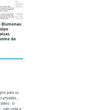
e Blumenau
golpe
alsas
 nome da
mpos para os
 privadas ,
ádios . O
 , não ceda a