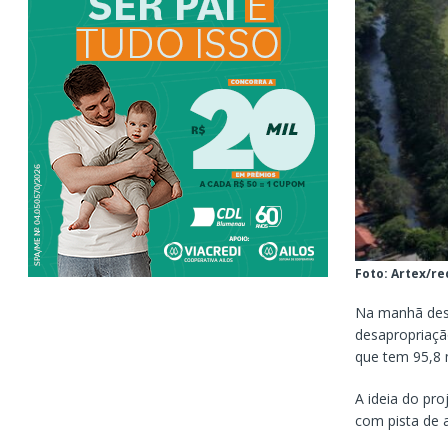
Foto: Artex/re
Na manhã dest
desapropriação
que tem 95,8 
A ideia do pr
com pista de a