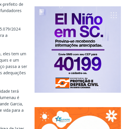
-prefeito de
 fundadores
15.079/2024
ra a
o, eles tem um
sques e um
ço passa a ser
r as adequações
idade terá
Blumenau é
ande Garcia,
e vida para a
rea de lazer,