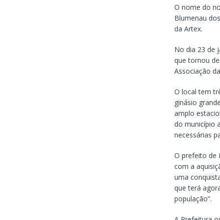
O nome do nov
Blumenau dos 
da Artex.
No dia 23 de j
que tornou de 
Associação da
O local tem t
ginásio grand
amplo estacio
do município a
necessárias p
O prefeito de
com a aquisiç
uma conquista
que terá agor
população”.
A Prefeitura 