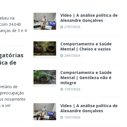
Vídeo | A análise política de
cebeu na
Alexandre Gonçalves
 com 34.040
27/07/2026
anças de 3 e 4
Comportamento e Saúde
Mental | Cheios e vazios
gatórias
24/07/2026
ica de
Comportamento e Saúde
Mental | Gentileza não é
milagre
retário de
17/07/2026
 preocupação
rus novamente
 a ser
Vídeo | A análise política de
Alexandre Gonçalves
13/07/2026