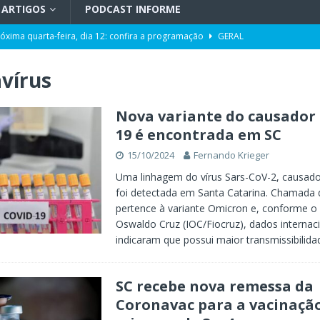
ARTIGOS
PODCAST INFORME
róxima quarta-feira, dia 12: confira a programação
GERAL
pacidade da Unidade de Transplantes após revitalização
GERAL
vírus
ência da Computação a partir de 2027
GERAL
Toni ao Senado será do partido NOVO
POLÍTICA
Nova variante do causador 
19 é encontrada em SC
da de cargo após denúncias de assédio e importunação sexual
GERAL
15/10/2024
Fernando Krieger
eta” entre os aliados
POLÍTICA
Uma linhagem do vírus Sars-CoV-2, causado
foi detectada em Santa Catarina. Chamada 
pertence à variante Omicron e, conforme o 
Oswaldo Cruz (IOC/Fiocruz), dados internac
indicaram que possui maior transmissibilida
SC recebe nova remessa da
Coronavac para a vacinaçã