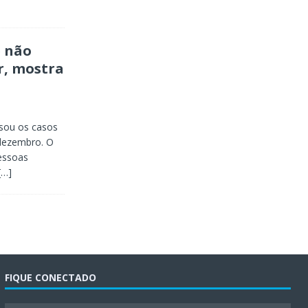
e não
r, mostra
isou os casos
dezembro. O
essoas
[…]
FIQUE CONECTADO