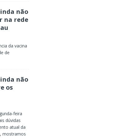
ainda não
r na rede
nau
ncia da vacina
de de
ainda não
e os
gunda-feira
ais dúvidas
nto atual da
e, mostramos