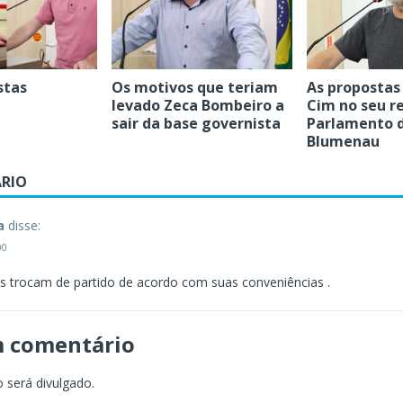
stas
Os motivos que teriam
As propostas
levado Zeca Bombeiro a
Cim no seu r
sair da base governista
Parlamento 
Blumenau
RIO
a
disse:
00
es trocam de partido de acordo com suas conveniências .
m comentário
 será divulgado.