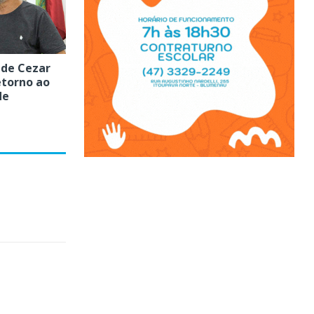
 de Cezar
etorno ao
de