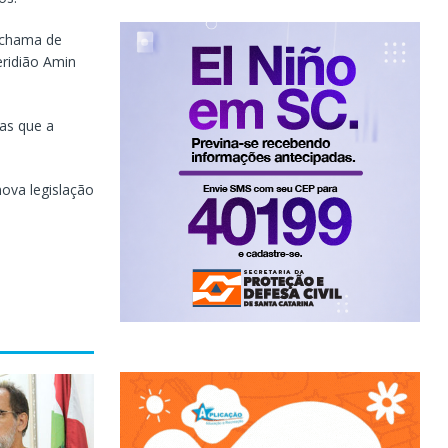
m chama de
eridião Amin
as que a
ova legislação