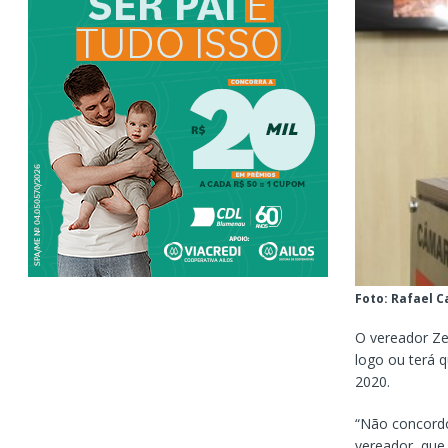
Foto: Rafael 
O vereador Ze
logo ou terá q
2020.
“Não concordo
vereador, que 