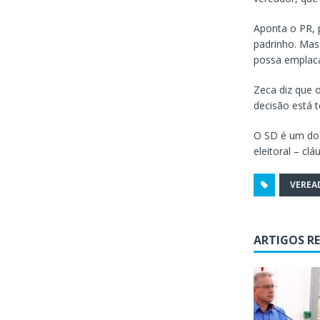
Aponta o PR, 
padrinho. Mas
possa emplaca
Zeca diz que 
decisão está 
O SD é um dos
eleitoral – cl
VEREA
ARTIGOS R