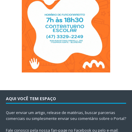
AQUI VOCÊ TEM ESPAÇO
Quer enviar um artigo, release de matérias, buscar parcerias
comerciais ou simplesmente enviar seu comentário sobre o Portal?
Fale conosco pela nossa fan-page no Facebook ou pelo e-mail: