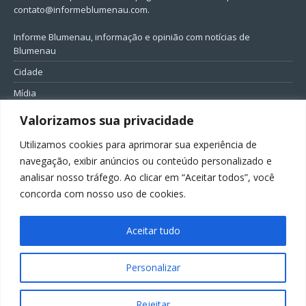
contato@informeblumenau.com
.
Informe Blumenau, informação e opinião com notícias de
Blumenau
Cidade
Mídia
Entretenimento
Valorizamos sua privacidade
Geral
Utilizamos cookies para aprimorar sua experiência de
Política
navegação, exibir anúncios ou conteúdo personalizado e
analisar nosso tráfego. Ao clicar em “Aceitar todos”, você
FIQUE CONECTADO
concorda com nosso uso de cookies.
Aceitar tudo
Personalizar
Todos os direitos reservados ao Informe Blumenau
Rejeitar