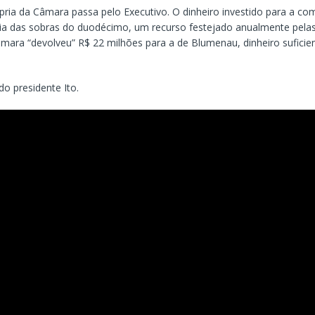
ria da Câmara passa pelo Executivo. O dinheiro investido para a co
ria das sobras do duodécimo, um recurso festejado anualmente pelas 
mara “devolveu” R$ 22 milhões para a de Blumenau, dinheiro suficien
do presidente Ito.