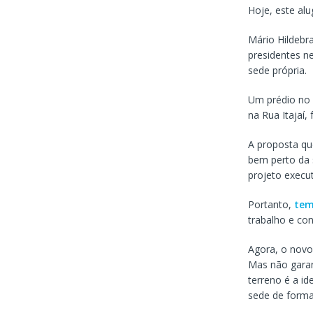
Hoje, este alu
Mário Hildebr
presidentes n
sede própria.
Um prédio no 
na Rua Itajaí
A proposta qu
bem perto da 
projeto execut
Portanto,
tem
trabalho e con
Agora, o novo
Mas não garant
terreno é a id
sede de forma