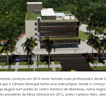
menau começou em 2015 neste formato mais profissional e desde l
a que a Câmara Municipal tenha uma sede própria. Desde o começo 
aga aluguel num prédio do centro histórico de Blumenau, numa negoc
lo presidente da Mesa Diretora em 2012, Jovino Cardoso Neto, eleit