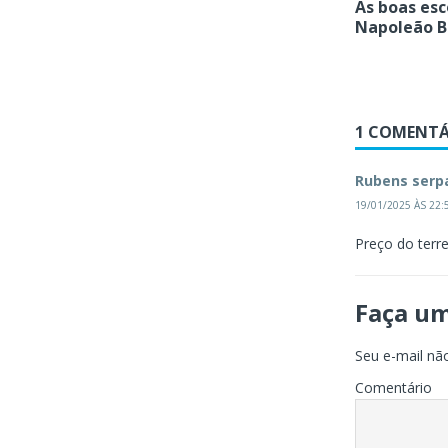
As boas esc
Napoleão B
1 COMENTÁ
Rubens serp
19/01/2025 ÀS 22:
Preço do terre
Faça u
Seu e-mail não
Comentário