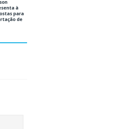
son
esenta à
ostas para
rtação de