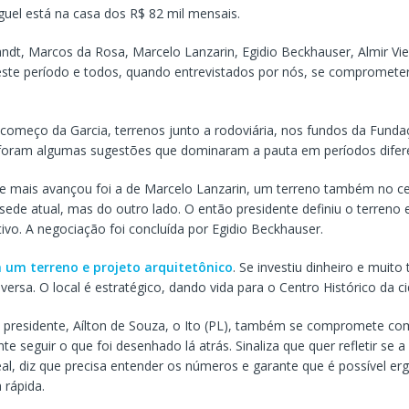
guel está na casa dos R$ 82 mil mensais.
andt, Marcos da Rosa, Marcelo Lanzarin, Egidio Beckhauser, Almir Vie
este período e todos, quando entrevistados por nós, se compromet
começo da Garcia, terrenos junto a rodoviária, nos fundos da Fundaç
, foram algumas sugestões que dominaram a pauta em períodos difer
e mais avançou foi a de Marcelo Lanzarin, um terreno também no cen
sede atual, mas do outro lado. O então presidente definiu o terreno 
ivo. A negociação foi concluída por Egidio Beckhauser.
 um terreno e projeto arquitetônico
. Se investiu dinheiro e muit
versa. O local é estratégico, dando vida para o Centro Histórico da c
 presidente, Aílton de Souza, o Ito (PL), também se compromete co
e seguir o que foi desenhado lá atrás. Sinaliza que quer refletir se a
eal, diz que precisa entender os números e garante que é possível er
 rápida.