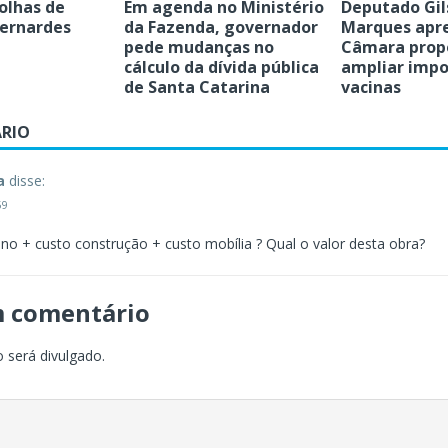
olhas de
Em agenda no Ministério
Deputado Gil
ernardes
da Fazenda, governador
Marques apr
pede mudanças no
Câmara prop
cálculo da dívida pública
ampliar impo
de Santa Catarina
vacinas
RIO
a
disse:
59
no + custo construção + custo mobília ? Qual o valor desta obra?
m comentário
 será divulgado.