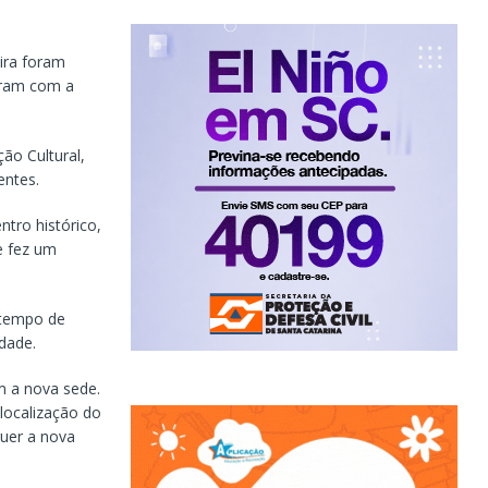
ira foram
eram com a
ão Cultural,
entes.
tro histórico,
e fez um
o tempo de
idade.
m a nova sede.
 localização do
guer a nova