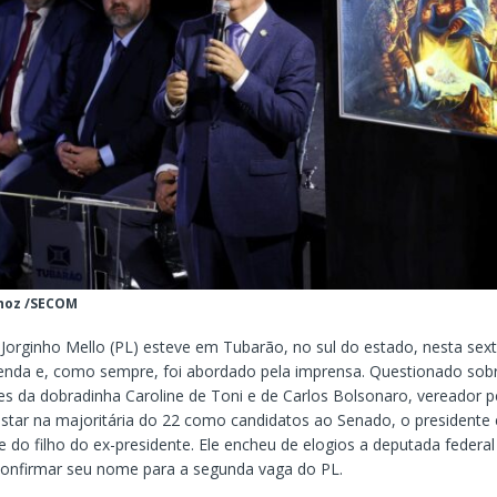
hoz /SECOM
Jorginho Mello (PL) esteve em Tubarão, no sul do estado, nesta sexta
nda e, como sempre, foi abordado pela imprensa. Questionado sob
 da dobradinha Caroline de Toni e de Carlos Bolsonaro, vereador p
 estar na majoritária do 22 como candidatos ao Senado, o presidente 
 do filho do ex-presidente. Ele encheu de elogios a deputada federal
confirmar seu nome para a segunda vaga do PL.