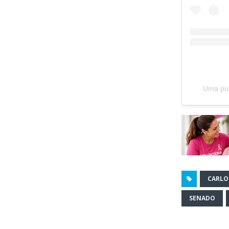
Uma pub
CARLO
SENADO