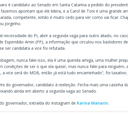
naro é candidato ao Senado em Santa Catarina a pedido do president
 fazemos apontam que ele lidera, e a Carol de Toni é uma grande a
arada, competente, então é muito cedo para ver como vai ficar. Ch
ou Jorginho.
l necessidade do PL abrir a segunda vaga para outro aliado, no cas
de Esperidião Amin (PP), a informação que circulou nos bastidores de
e ser candidata a vice foi refutada.
obagem, nunca falei isso, ela é uma querida amiga, uma mulher pre
m condições de ser o que ela quiser, mas nunca falei para ninguém, 
 a vice será do MDB, então já está tudo encaminhado”, foi taxativo 
rte do governador, candidato à reeleição. Fecha mais uma casinha d
deixando ainda em aberto a segunda vaga ao Senado.
a do governador, extraída do Instagram de
Karina Manarin.