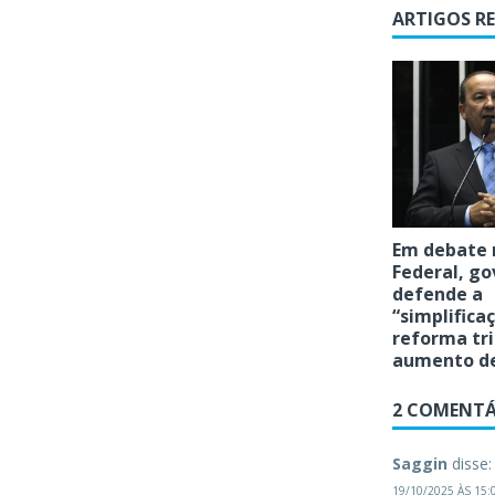
ARTIGOS R
Em debate 
Federal, g
defende a
“simplifica
reforma tr
aumento de
2 COMENTÁ
Saggin
disse:
19/10/2025 ÀS 15: