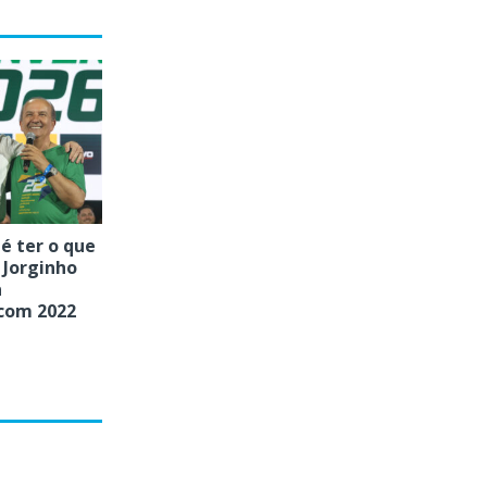
é ter o que
 Jorginho
a
com 2022