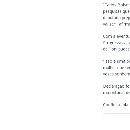
“Carlos Bolso
pesquisas que
deputada prep
vai ser”, afirm
Com a eventua
Progressista, 
de Toni pudess
“Isso é uma b
mulher que te
vezes sonham,
Declaração fo
majoritária, 
Confira a fal