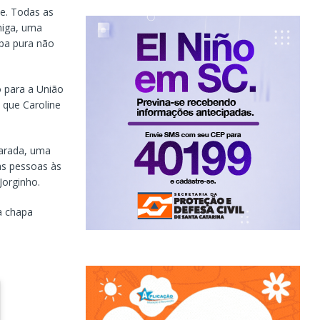
e. Todas as
miga, uma
apa pura não
o para a União
 que Caroline
parada, uma
as pessoas às
Jorginho.
a chapa