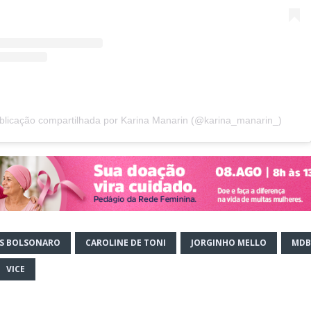
licação compartilhada por Karina Manarin (@karina_manarin_)
S BOLSONARO
CAROLINE DE TONI
JORGINHO MELLO
MDB
VICE