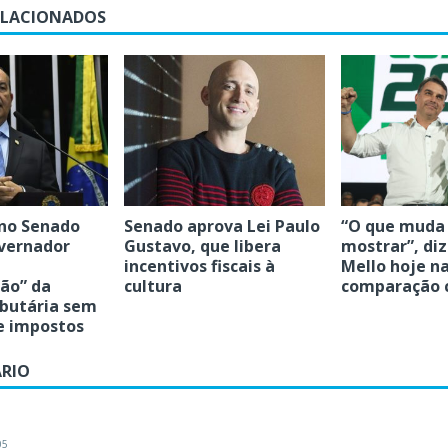
ELACIONADOS
no Senado
Senado aprova Lei Paulo
“O que muda 
overnador
Gustavo, que libera
mostrar”, diz
incentivos fiscais à
Mello hoje n
ção” da
cultura
comparação 
ibutária sem
 impostos
RIO
05