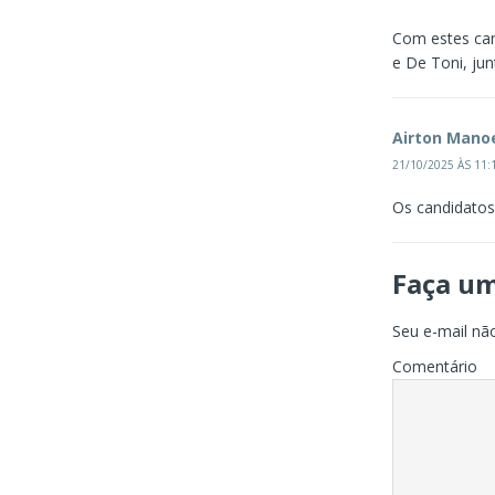
Com estes cand
e De Toni, ju
Airton Mano
21/10/2025 ÀS 11:
Os candidatos
Faça u
Seu e-mail não
Comentário