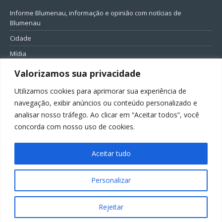
Informe Blumenau, informação e opinião com notícias de
Blumenau
Cidade
Mídia
Entretenimento
Valorizamos sua privacidade
Geral
Utilizamos cookies para aprimorar sua experiência de
Política
navegação, exibir anúncios ou conteúdo personalizado e
analisar nosso tráfego. Ao clicar em “Aceitar todos”, você
FIQUE CONECTADO
concorda com nosso uso de cookies.
Aceitar tudo
Personalizar
Todos os direitos reservados ao Informe Blumenau
Rejeitar
GovernarTI