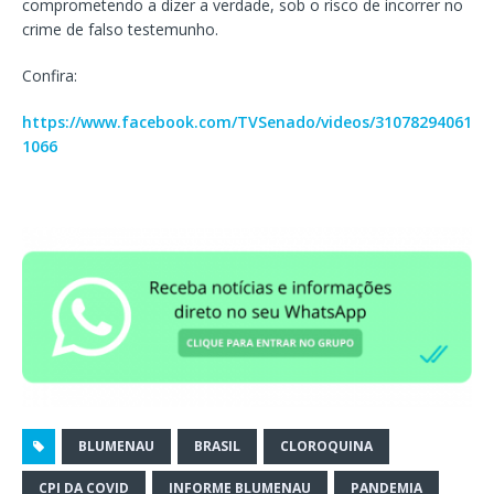
comprometendo a dizer a verdade, sob o risco de incorrer no
crime de falso testemunho.
Confira:
https://www.facebook.com/TVSenado/videos/31078294061
1066
BLUMENAU
BRASIL
CLOROQUINA
CPI DA COVID
INFORME BLUMENAU
PANDEMIA