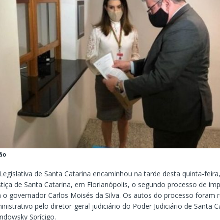
ão
egislativa de Santa Catarina encaminhou na tarde desta quinta-feira,
ustiça de Santa Catarina, em Florianópolis, o segundo processo de i
 o governador Carlos Moisés da Silva. Os autos do processo foram 
nistrativo pelo diretor-geral judiciário do Poder Judiciário de Santa C
ndowsky Sprícigo.