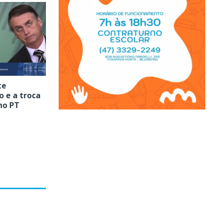
te
 e a troca
no PT