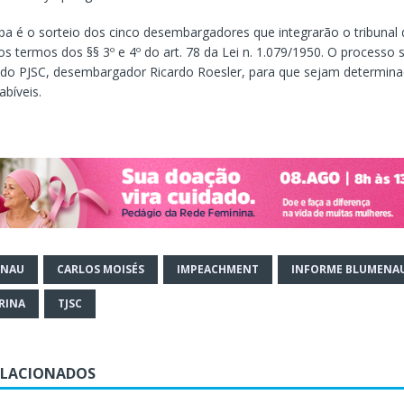
pa é o sorteio dos cinco desembargadores que integrarão o tribunal 
s termos dos §§ 3º e 4º do art. 78 da Lei n. 1.079/1950. O processo 
 do PJSC, desembargador Ricardo Roesler, para que sejam determina
abíveis.
ENAU
CARLOS MOISÉS
IMPEACHMENT
INFORME BLUMENA
RINA
TJSC
ELACIONADOS