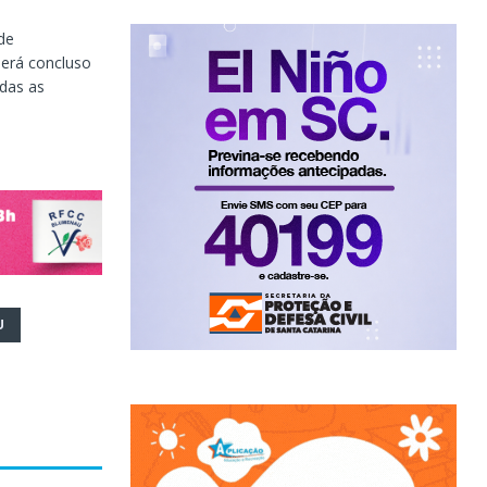
de
será concluso
das as
U