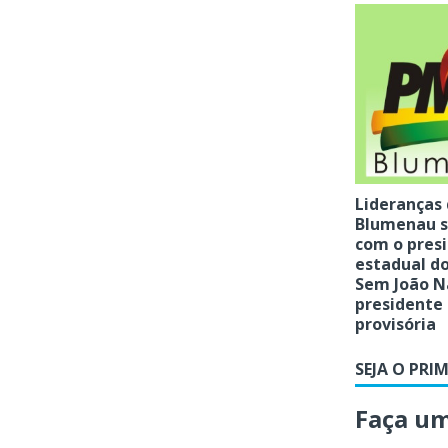
Lideranças
Blumenau 
com o pres
estadual do
Sem João N
presidente
provisória
SEJA O PRI
Faça u