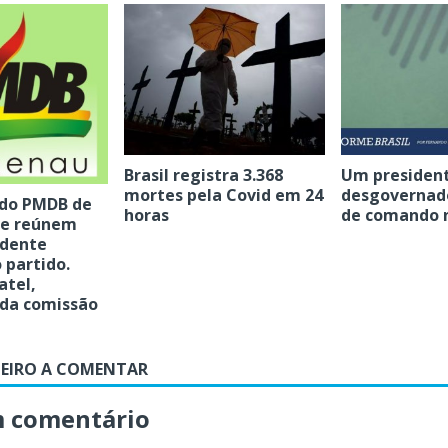
Brasil registra 3.368
Um presiden
mortes pela Covid em 24
desgovernado
 do PMDB de
horas
de comando 
se reúnem
idente
 partido.
atel,
 da comissão
MEIRO A COMENTAR
m comentário