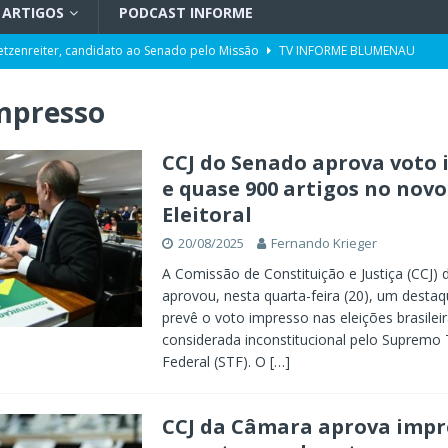
ARTIGOS
PODCAST INFORME
uetzenreiter, candidato ao Senado pelo Missão
TV INFORME BLUMENAU
para doação de sangue
POLÍTICA
mpresso
ento da história no Ideb
X. DESTAQUES
r desinformação e uso de inteligência artificial
POLÍTICA
CCJ do Senado aprova voto
e quase 900 artigos no nov
ra moradores de Blumenau podem pedir serviços de manutenção pela
Eleitoral
20/08/2025
Fernando Krieger
cem em Blumenau nos próximos dias
GERAL
A Comissão de Constituição e Justiça (CCJ)
aprovou, nesta quarta-feira (20), um desta
prevê o voto impresso nas eleições brasilei
considerada inconstitucional pelo Supremo 
Federal (STF). O
[…]
CCJ da Câmara aprova impr