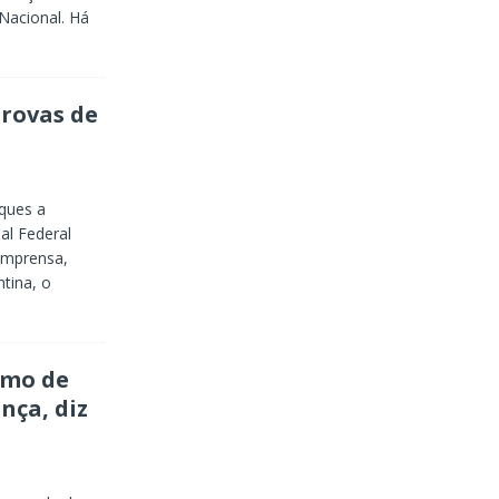
Nacional. Há
rovas de
ques a
al Federal
 imprensa,
tina, o
smo de
nça, diz