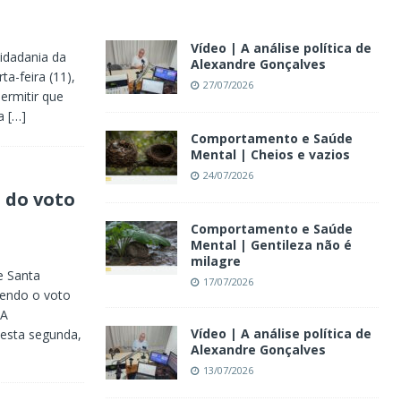
Vídeo | A análise política de
Cidadania da
Alexandre Gonçalves
a-feira (11),
27/07/2026
permitir que
ca
[…]
Comportamento e Saúde
Mental | Cheios e vazios
24/07/2026
 do voto
Comportamento e Saúde
Mental | Gentileza não é
milagre
e Santa
17/07/2026
dendo o voto
 A
Vídeo | A análise política de
nesta segunda,
Alexandre Gonçalves
13/07/2026