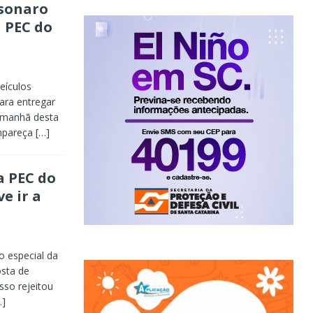
lsonaro
a PEC do
eículos
para entregar
a manhã desta
ompareça
[…]
a PEC do
e ir a
 especial da
sta de
sso rejeitou
…]