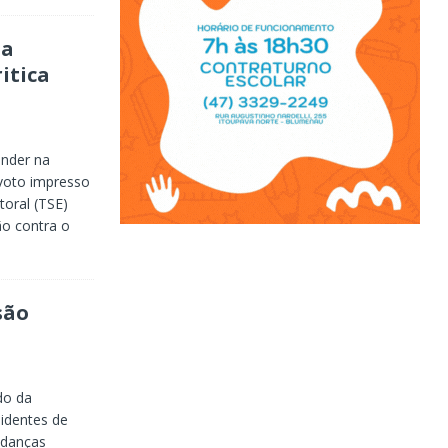
 a
itica
ender na
 voto impresso
itoral (TSE)
ão contra o
são
do da
identes de
udanças