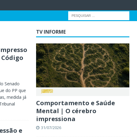
TV INFORME
 impresso
o Código
 do Senado
que do PP que
ras, medida já
Comportamento e Saúde
Tribunal
Mental | O cérebro
impressiona
31/07/2026
essão e