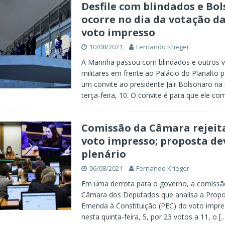
Desfile com blindados e Bo
ocorre no dia da votação d
voto impresso
10/08/2021
Fernando Krieger
A Marinha passou com blindados e outros v
militares em frente ao Palácio do Planalto 
um convite ao presidente Jair Bolsonaro n
terça-feira, 10. O convite é para que ele c
Comissão da Câmara rejeit
voto impresso; proposta dev
plenário
06/08/2021
Fernando Krieger
Em uma derrota para o governo, a comissão
Câmara dos Deputados que analisa a Propo
Emenda à Constituição (PEC) do voto impre
nesta quinta-feira, 5, por 23 votos a 11, o
[