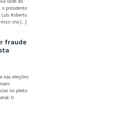
ova sede do
, o presidente
o Luís Roberto
resso cria
[…]
r fraude
sta
e nas eleições
onaro
cias no pleito
anal. O