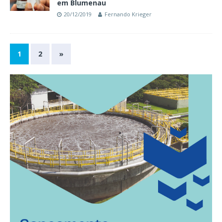
em Blumenau
20/12/2019
Fernando Krieger
1
2
»