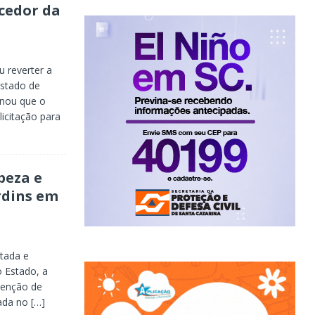
cedor da
u reverter a
Estado de
nou que o
icitação para
peza e
rdins em
stada e
 Estado, a
tenção de
çada no
[…]