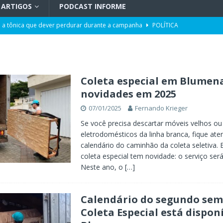
ARTIGOS
PODCAST INFORME
 a tônica que dever perdurar durante a campanha
POLÍTICA
 | Adoecimento da sociedade
TV INFORME BLUMENAU
orcionalidade em Santa Catarina
ARTIGOS
do por portos e milho após reuniões em Assunção
POLÍTICA
Coleta especial em Blumen
novidades em 2025
uetzenreiter, candidato ao Senado pelo Missão
TV INFORME BLUMENAU
07/01/2025
Fernando Krieger
para doação de sangue
POLÍTICA
Se você precisa descartar móveis velhos ou
eletrodomésticos da linha branca, fique at
calendário do caminhão da coleta seletiva.
coleta especial tem novidade: o serviço ser
Neste ano, o
[…]
Calendário do segundo sem
Coleta Especial está dispon