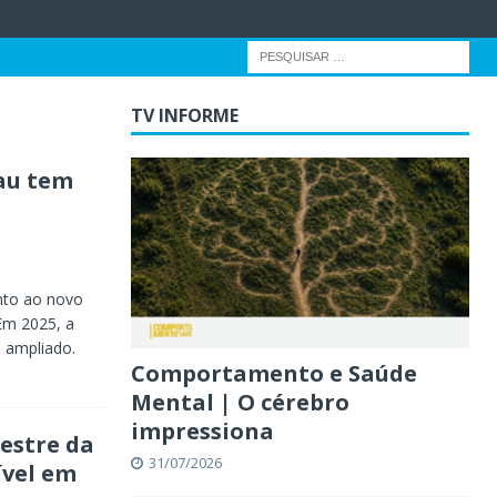
TV INFORME
au tem
ento ao novo
 Em 2025, a
á ampliado.
Comportamento e Saúde
Mental | O cérebro
impressiona
estre da
31/07/2026
ível em