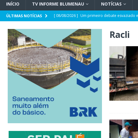
INÍCIO
TV INFORME BLUMENAU
NOTÍCIAS
[ 08/08/2026 ]
Um primeiro debate esvaziado e
ÚLTIMAS NOTÍCIAS
[ 07/08/2026 ]
Comportamento e Saúde Mental
Racli
[ 07/08/2026 ]
Opinião | Criminalidade e prop
[ 07/08/2026 ]
SC e Paraguai avançam em acor
[ 07/08/2026 ]
Entrevista | Túlio de Amorim Pf
[ 07/08/2026 ]
HEMOSC adota novos critérios 