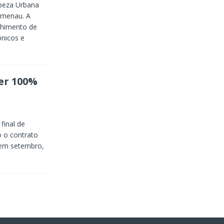
mpeza Urbana
lumenau. A
olhimento de
ônicos e
er 100%
final de
o o contrato
 em setembro,