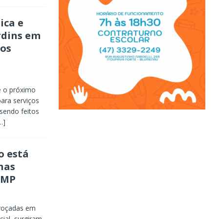
ica e
rdins em
os
é o próximo
para serviços
sendo feitos
…]
o está
nas
 MP
 roçadas em
ial, surgiram