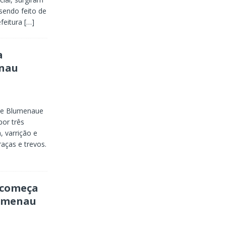
 sendo feito de
efeitura
[…]
a
enau
 de Blumenaue
por três
, varrição e
aças e trevos.
s começa
lumenau