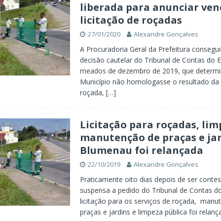
liberada para anunciar ven
licitação de roçadas
27/01/2020
Alexandre Gonçalves
A Procuradoria Geral da Prefeitura consegui
decisão cautelar do Tribunal de Contas do 
meados de dezembro de 2019, que determi
Município não homologasse o resultado da l
roçada,
[…]
Licitação para roçadas, lim
manutenção de praças e ja
Blumenau foi relançada
22/10/2019
Alexandre Gonçalves
Praticamente oito dias depois de ser conte
suspensa a pedido do Tribunal de Contas do
licitação para os serviços de roçada, manu
praças e jardins e limpeza pública foi relan