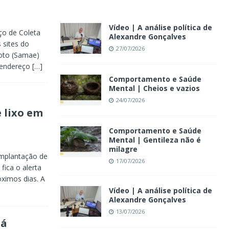
Vídeo | A análise política de
ço de Coleta
Alexandre Gonçalves
 sites do
27/07/2026
oto (Samae)
 endereço
[…]
Comportamento e Saúde
Mental | Cheios e vazios
24/07/2026
 lixo em
Comportamento e Saúde
Mental | Gentileza não é
milagre
implantação de
17/07/2026
ica o alerta
ximos dias. A
Vídeo | A análise política de
Alexandre Gonçalves
13/07/2026
tá