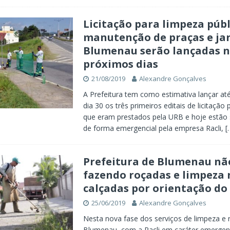
Licitação para limpeza públ
manutenção de praças e ja
Blumenau serão lançadas n
próximos dias
21/08/2019
Alexandre Gonçalves
A Prefeitura tem como estimativa lançar at
dia 30 os três primeiros editais de licitação 
que eram prestados pela URB e hoje estão 
de forma emergencial pela empresa Racli,
[
Prefeitura de Blumenau nã
fazendo roçadas e limpeza 
calçadas por orientação do
25/06/2019
Alexandre Gonçalves
Nesta nova fase dos serviços de limpeza e
Blumenau, com a Racli em caráter emergenc