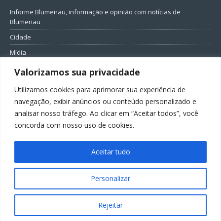
Informe Blumenau, informação e opinião com notícias de
Blumenau
Cidade
Mídia
Entretenimento
Valorizamos sua privacidade
Geral
Utilizamos cookies para aprimorar sua experiência de
Política
navegação, exibir anúncios ou conteúdo personalizado e
analisar nosso tráfego. Ao clicar em “Aceitar todos”, você
FIQUE CONECTADO
concorda com nosso uso de cookies.
Aceitar tudo
Personalizar
Todos os direitos reservados ao Informe Blumenau
Rejeitar
GovernarTI