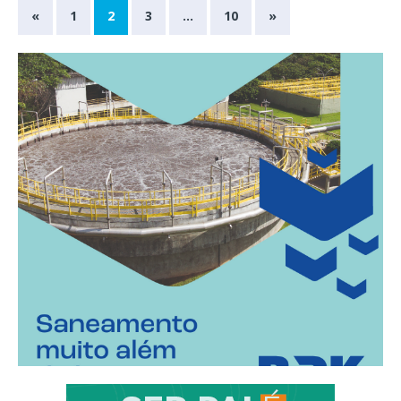
«
1
2
3
…
10
»