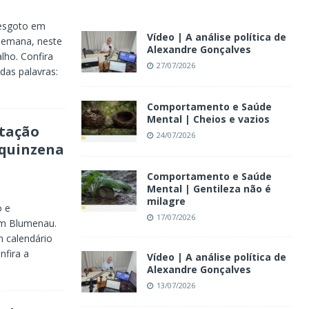
 esgoto em
Vídeo | A análise política de
semana, neste
Alexandre Gonçalves
lho. Confira
27/07/2026
das palavras:
Comportamento e Saúde
Mental | Cheios e vazios
tação
24/07/2026
 quinzena
Comportamento e Saúde
Mental | Gentileza não é
milagre
o e
17/07/2026
em Blumenau.
 calendário
nfira a
Vídeo | A análise política de
Alexandre Gonçalves
13/07/2026