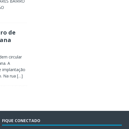
ARES BAIRRO
ÃO
ro de
mana
dem circular
na. A
de implantação
o. Na rua
[…]
FIQUE CONECTADO