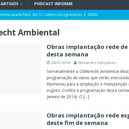
ARTIGOS
PODCAST INFORME
róxima quarta-feira, dia 12: confira a programação
GERAL
pacidade da Unidade de Transplantes após revitalização
GERAL
echt Ambiental
ência da Computação a partir de 2027
GERAL
Toni ao Senado será do partido NOVO
POLÍTICA
Obras implantação rede de
desta semana
da de cargo após denúncias de assédio e importunação sexual
GERAL
24/01/2016
Alexandre Gonçalves
eta” entre os aliados
POLÍTICA
Semanalmente a Odebrecht Ambiental divul
programação de obras que serão executad
Blumenau para a ampliação e manutenção 
esgoto. Confira a programação desta seman
janeiro de 2014): O
[…]
Obras implantação rede es
deste fim de semana