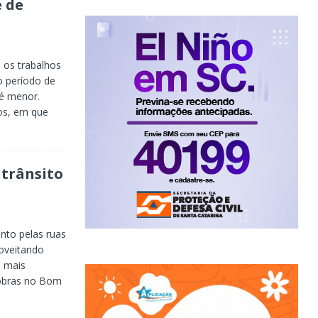
 de
 os trabalhos
o período de
 é menor.
os, em que
 trânsito
nto pelas ruas
oveitando
s mais
 obras no Bom