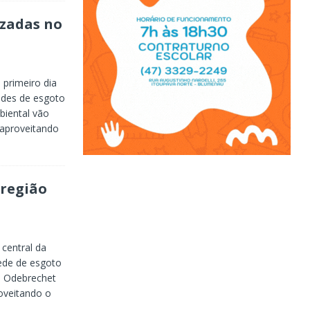
izadas no
 primeiro dia
redes de esgoto
iental vão
 aproveitando
 região
 central da
rede de esgoto
a Odebrechet
oveitando o