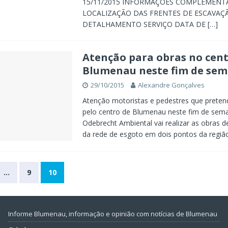
15/11/2015 INFORMAÇÕES COMPLEMENT
LOCALIZAÇÃO DAS FRENTES DE ESCAVAÇ
DETALHAMENTO SERVIÇO DATA DE
[…]
Atenção para obras no cent
Blumenau neste fim de se
29/10/2015
Alexandre Gonçalves
Atenção motoristas e pedestres que preten
pelo centro de Blumenau neste fim de sema
Odebrecht Ambiental vai realizar as obras 
da rede de esgoto em dois pontos da regiã
…
9
10
Informe Blumenau, informação e opinião com notícias de Blumenau