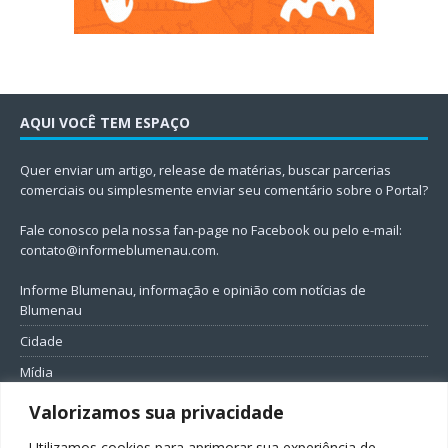
AQUI VOCÊ TEM ESPAÇO
Quer enviar um artigo, release de matérias, buscar parcerias
comerciais ou simplesmente enviar seu comentário sobre o Portal?
Fale conosco pela nossa fan-page no Facebook ou pelo e-mail:
contato@informeblumenau.com
.
Informe Blumenau, informação e opinião com notícias de
Blumenau
Cidade
Mídia
Entretenimento
Valorizamos sua privacidade
Geral
Utilizamos cookies para aprimorar sua experiência de