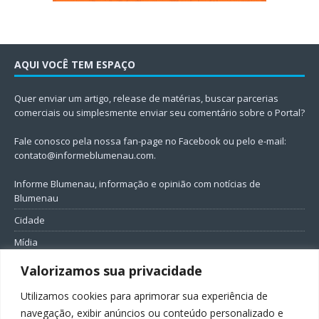
AQUI VOCÊ TEM ESPAÇO
Quer enviar um artigo, release de matérias, buscar parcerias
comerciais ou simplesmente enviar seu comentário sobre o Portal?
Fale conosco pela nossa fan-page no Facebook ou pelo e-mail:
contato@informeblumenau.com
.
Informe Blumenau, informação e opinião com notícias de
Blumenau
Cidade
Mídia
Entretenimento
Valorizamos sua privacidade
Geral
Utilizamos cookies para aprimorar sua experiência de
Política
navegação, exibir anúncios ou conteúdo personalizado e