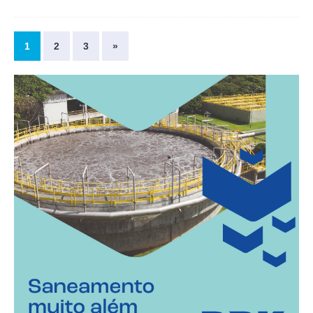
1
2
3
»